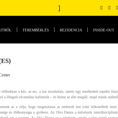
]
LITRŐL
TEREMBÉRLÉS
REZIDENCIA
INSIDE-OUT
ES)
 Center
lőbukkan a kéz, az arc, a kar mozdulata, amely egy emelkedett repülés liturg
l a lélegzés elcsitulása hallatszik – és benne az élet megáll, majd másik szület
inek az a célja, hogy megmutassa az emberek test iráni lelkesedését mint a
sége és illékonysága a gyökere. Az Otra Danza a művészek interdiszciplinár
tetik ezt a csoport. Az Otra Danza az a platform, amely a tánc iránti szenved