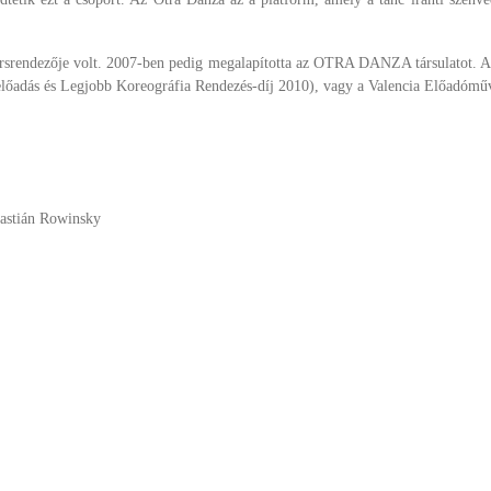
társrendezője volt. 2007-ben pedig megalapította az OTRA DANZA társulatot. Azó
adás és Legjobb Koreográfia Rendezés-díj 2010), vagy a Valencia Előadóművé
bastián Rowinsky