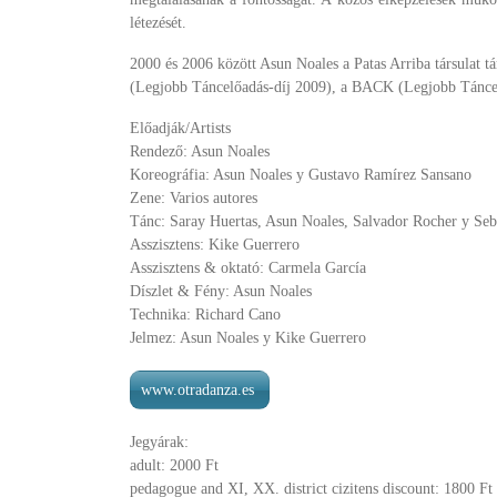
létezését.
2000 és 2006 között Asun Noales a Patas Arriba társulat 
(Legjobb Táncelőadás-díj 2009), a BACK (Legjobb Táncelő
Előadják/Artists
Rendező: Asun Noales
Koreográfia: Asun Noales y Gustavo Ramírez Sansano
Zene: Varios autores
Tánc: Saray Huertas, Asun Noales, Salvador Rocher y Se
Asszisztens: Kike Guerrero
Asszisztens & oktató: Carmela García
Díszlet & Fény: Asun Noales
Technika: Richard Cano
Jelmez: Asun Noales y Kike Guerrero
www.otradanza.es
Jegyárak:
adult: 2000 Ft
pedagogue and XI, XX. district cizitens discount: 1800 Ft