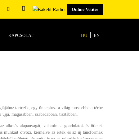
|
Online Vetítés
KAPCSOLAT
HU
EN
iájához tartozik, egy ünnephez: a világ most ebbe a térbe
ik újjá, magasabban, szabadabban, tisztábban.
z alkotás alapanyagát, valamint a gondolatok és ötletek
is munkáit ötvözi, kiemelve az érték és az új táncformák
élyből született, és azóta is ez az odaadás határozza meg