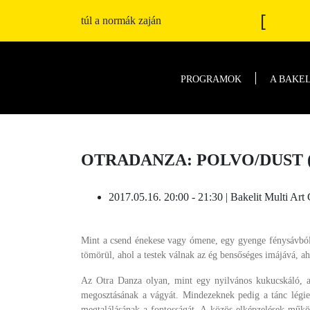
[
túl a normák zaján
PROGRAMOK
A BAKE
OTRADANZA: POLVO/DUST (
2017.05.16. 20:00 - 21:30 | Bakelit Multi Art
Mint a csend énekese vagy ómene, egy gyenge fénysávból e
tömörül, ahol a testek válnak az ég bensőséges imájává, aho
Az Otra Danza olyan, mint egy nyilvános kukucskáló, am
megosztásának a vágyát. Mindezeknek pedig a tánc légies
megtalálásának a fontosságát. A közös elképzelések működ