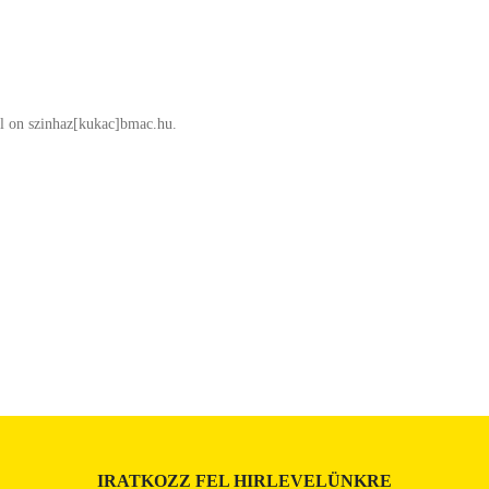
ail on szinhaz[kukac]bmac.hu.
IRATKOZZ FEL HIRLEVELÜNKRE