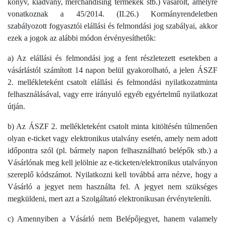
könyv, kiadvány, merchandising termékek stb.) vásárolt, amelyre
vonatkoznak a 45/2014. (II.26.) Kormányrendeletben
szabályozott fogyasztói elállási és felmondási jog szabályai, akkor
ezek a jogok az alábbi módon érvényesíthetők:
a) Az elállási és felmondási jog a fent részletezett esetekben a
vásárlástól számított 14 napon belül gyakorolható, a jelen ÁSZF
2. mellékleteként csatolt elállási és felmondási nyilatkozatminta
felhasználásával, vagy erre irányuló egyéb egyértelmű nyilatkozat
útján.
b) Az ÁSZF 2. mellékleteként csatolt minta kitöltésén túlmenően
olyan e-ticket vagy elektronikus utalvány esetén, amely nem adott
időpontra szól (pl. bármely napon felhasználható belépők stb.) a
Vásárlónak meg kell jelölnie az e-ticketen/elektronikus utalványon
szereplő kódszámot. Nyilatkozni kell továbbá arra nézve, hogy a
Vásárló a jegyet nem használta fel. A jegyet nem szükséges
megküldeni, mert azt a Szolgáltató elektronikusan érvényteleníti.
c) Amennyiben a Vásárló nem Belépőjegyet, hanem valamely