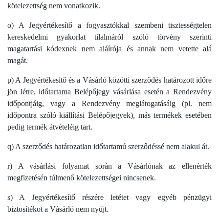
kötelezettség nem vonatkozik.
o) A Jegyértékesítő a fogyasztókkal szembeni tisztességtelen
kereskedelmi gyakorlat tilalmáról szóló törvény szerinti
magatartási kódexnek nem aláírója és annak nem vetette alá
magát.
p) A Jegyértékesítő és a Vásárló közötti szerződés határozott időre
jön létre, időtartama Belépőjegy vásárlása esetén a Rendezvény
időpontjáig, vagy a Rendezvény meglátogatásáig (pl. nem
időpontra szóló kiállítási Belépőjegyek), más termékek esetében
pedig termék átvételéig tart.
q) A szerződés határozatlan időtartamú szerződéssé nem alakul át.
r) A vásárlási folyamat során a Vásárlónak az ellenérték
megfizetésén túlmenő kötelezettségei nincsenek.
s) A Jegyértékesítő részére letétet vagy egyéb pénzügyi
biztosítékot a Vásárló nem nyújt.