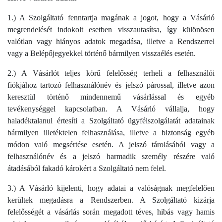
1.) A Szolgáltató fenntartja magának a jogot, hogy a Vásárló
megrendelését indokolt esetben visszautasítsa, így különösen
valótlan vagy hiányos adatok megadása, illetve a Rendszerrel
vagy a Belépőjegyekkel történő bármilyen visszaélés esetén.
2.) A Vásárlót teljes körű felelősség terheli a felhasználói
fiókjához tartozó felhasználónév és jelszó párossal, illetve azon
keresztül történő mindennemű vásárlással és egyéb
tevékenységgel kapcsolatban. A Vásárló vállalja, hogy
haladéktalanul értesíti a Szolgáltató ügyfélszolgálatát adatainak
bármilyen illetéktelen felhasználása, illetve a biztonság egyéb
módon való megsértése esetén. A jelszó tárolásából vagy a
felhasználónév és a jelszó harmadik személy részére való
átadásából fakadó károkért a Szolgáltató nem felel.
3.) A Vásárló kijelenti, hogy adatai a valóságnak megfelelően
kerültek megadásra a Rendszerben. A Szolgáltató kizárja
felelősségét a vásárlás során megadott téves, hibás vagy hamis