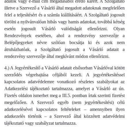
adatok vagy e-mail cím megadásából eredő kárért. A Szolgáltató
illetve a Szervező a Vásárló által megadott adatoknak megfelelően
felel a teljesítésért és a számla kiállításáért. A Szolgáltató jogosult
törölni a nyilvánvalóan hibás vagy hamis adatokat, továbbá kétség
esetén jogosult Vásárló valódiságát ellenőrizni. Olyan
Rendezvények esetében, ahol a rendezvény szervezője a
Belépőjegyeket névre szólóan bocsátja ki és azok nem
átruházhatóak, a Szolgáltató jogosult a Vásárló adatait a
rendezvény szervezője által megkívánt módon ellenőrizni.
4.) A Jegyértékesítő a Vásárló adatait elsősorban Vásárlóval kötött
szerződés végrehajtása céljából kezeli. A jegyértékesítéssel
kapcsolatos adatvédelemre vonatkozó részletes szabályokat az
Adatkezelési tájékoztató tartalmazza, amelyet a Vásárló az ún.
Fizetés oldalon ismerhet meg a III.5. pontban írtak szerinti fizetést
megelőzően. A Szervező egyéb (nem jegyértékesítési) célú
adatkezelésével kapcsolatos feltételeket – amennyiben ilyen
adatkezelés történik – a Szervező által közzétett adatvédelmi
tájékoztató vagy szabályzat tartalmazza.