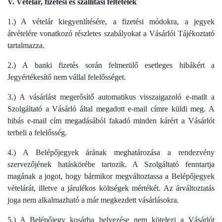
V. Vételár, fizetési és szállítási feltételek
1.) A vételár kiegyenlítésére, a fizetési módokra, a jegyek
átvételére vonatkozó részletes szabályokat a Vásárlói Tájékoztató
tartalmazza.
2.) A banki fizetés során felmerülő esetleges hibákért a
Jegyértékesítő nem vállal felelősséget.
3.) A vásárlást megerősítő automatikus visszaigazoló e-mailt a
Szolgáltató a Vásárló által megadott e-mail címre küldi meg. A
hibás e-mail cím megadásából fakadó minden kárért a Vásárlót
terheli a felelősség.
4.) A Belépőjegyek árának meghatározása a rendezvény
szervezőjének hatáskörébe tartozik. A Szolgáltató fenntartja
magának a jogot, hogy bármikor megváltoztassa a Belépőjegyek
vételárát, illetve a járulékos költségek mértékét. Az árváltoztatás
joga nem alkalmazható a már megkezdett vásárlásokra.
5.) A Belépőjegy kosárba helyezése nem kötelezi a Vásárlót