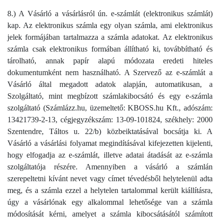
8.) A Vásárló a vásárlásról ún. e-számlát (elektronikus számlát)
kap. Az elektronikus számla egy olyan számla, ami elektronikus
jelek formájában tartalmazza a számla adatokat. Az elektronikus
számla csak elektronikus formában állítható ki, továbbítható és
tárolható, annak papír alapú módozata eredeti hiteles
dokumentumként nem használható. A Szervező az e-számlát a
Vásárló által megadott adatok alapján, automatikusan, a
Szolgáltató, mint megbízott számlakibocsátó és egy e-számla
szolgáltató (Számlázz.hu, üzemeltető: KBOSS.hu Kft., adószám:
13421739-2-13, cégjegyzékszám: 13-09-101824, székhely: 2000
Szentendre, Táltos u. 22/b) közbeiktatásával bocsátja ki. A
Vásárló a vásárlási folyamat megindításával kifejezetten kijelenti,
hogy elfogadja az e-számlát, illetve adatai átadását az e-számla
szolgáltatója részére. Amennyiben a vásárló a számlán
szerepeltetni kívánt nevet vagy címet tévedésből helytelenül adta
meg, és a számla ezzel a helytelen tartalommal került kiállításra,
úgy a vásárlónak egy alkalommal lehetősége van a számla
módosítását kérni, amelyet a számla kibocsátásától számított