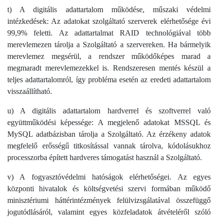
t) A digitális adattartalom működése, műszaki védelmi
intézkedések: Az adatokat szolgáltató szerverek elérhetősége évi
99,9% feletti. Az adattartalmat RAID technológiával több
merevlemezen tárolja a Szolgáltató a szervereken. Ha bármelyik
merevlemez megsérül, a rendszer működőképes marad a
megmaradt merevlemezekkel is. Rendszeresen mentés készül a
teljes adattartalomról, így probléma esetén az eredeti adattartalom
visszaállítható.
u) A digitális adattartalom hardverrel és szoftverrel való
együttműködési képessége: A megjelenő adatokat MSSQL és
MySQL adatbázisban tárolja a Szolgáltató. Az érzékeny adatok
megfelelő erősségű titkosítással vannak tárolva, kódolásukhoz
processzorba épített hardveres támogatást használ a Szolgáltató.
v) A fogyasztóvédelmi hatóságok elérhetőségei. Az egyes
központi hivatalok és költségvetési szervi formában működő
minisztériumi háttérintézmények felülvizsgálatával összefüggő
jogutódlásáról, valamint egyes közfeladatok átvételéről szóló