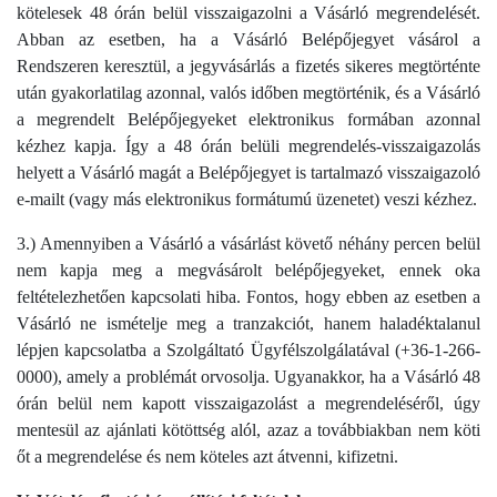
kötelesek 48 órán belül visszaigazolni a Vásárló megrendelését.
Abban az esetben, ha a Vásárló Belépőjegyet vásárol a
Rendszeren keresztül, a jegyvásárlás a fizetés sikeres megtörténte
után gyakorlatilag azonnal, valós időben megtörténik, és a Vásárló
a megrendelt Belépőjegyeket elektronikus formában azonnal
kézhez kapja. Így a 48 órán belüli megrendelés-visszaigazolás
helyett a Vásárló magát a Belépőjegyet is tartalmazó visszaigazoló
e-mailt (vagy más elektronikus formátumú üzenetet) veszi kézhez.
3.) Amennyiben a Vásárló a vásárlást követő néhány percen belül
nem kapja meg a megvásárolt belépőjegyeket, ennek oka
feltételezhetően kapcsolati hiba. Fontos, hogy ebben az esetben a
Vásárló ne ismételje meg a tranzakciót, hanem haladéktalanul
lépjen kapcsolatba a Szolgáltató Ügyfélszolgálatával (+36-1-266-
0000), amely a problémát orvosolja. Ugyanakkor, ha a Vásárló 48
órán belül nem kapott visszaigazolást a megrendeléséről, úgy
mentesül az ajánlati kötöttség alól, azaz a továbbiakban nem köti
őt a megrendelése és nem köteles azt átvenni, kifizetni.