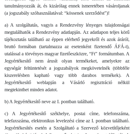
tanulmányozzák át, és kizárólag ennek ismeretében vásároljanak
(a jogszabály szóhasználatával: “kössenek szerződést”)!
a) A szolgáltatás, vagyis a Rendezvény lényeges tulajdonságai
megtalálhatók a Rendezvény adatlapján. Az adatlapon teljes körű
tájékoztatás található az éppen elérhető jegyekről és azok áráról,
bruttó formában (tartalmazza az esetenként fizetendő ÁFÁ-t),
utalással a törvényes magyar fizetőeszközre, “Ft” formátumban. A
Jegyértékesítő nem árusít olyan termékeket, amelyekre az
egységár feltüntetését a jogszabályok megkövetelnék (többféle
kiszerelésben kapható vagy több darabos termékek). A
Jegyértékesítő weblapján a Vásárló regisztráció nélkül
megtekinthet minden adatot.
b) A Jegyértékesítő neve az I. pontban található.
c) A Jegyértékesítő székhelye, postai címe, telefonszáma,
telefaxszáma, elektronikus levelezési címe az I. pontban található.
Jegyértékesítés esetén a Szolgáltató a Szervező közvetítőjeként