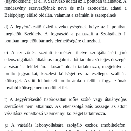
(ügynökeként) jár el. A Szervező adatai az I. pontban találhatók. A
rendezvény szervezőjének neve és más azonosítási adatai a
Belépőjegy elülső oldalán, valamint a számlán is szerepelnek.
d) A Jegyértékesítő üzleti tevékenységének helye az I. pontban
megjelölt Székhely. A fogyasztó a panaszait a Szolgáltató I.
pontban megjelölt bármely elérhetőségére címezheti.
e) A szerződés szerinti termékért illetve szolgáltatásért járó
ellenszolgáltatás általános forgalmi adót tartalmazó teljes összegét
a vásárlási felület ún. “kosár” oldala tartalmazza, megjelölve a
bruttó jegyárakat, kezelési költséget és az esetleges szállítási
költséget. Az itt feltüntetett bruttó árakon felül a fogyasztónak
további költsége nem merülhet fel.
f) A Jegyértékesítő határozatlan időre szóló vagy átalánydíjas
szerződést nem alkalmaz. Az ellenszolgáltatás összege az adott
vásárlásra vonatkozó valamennyi költséget tartalmazza.
g) A vásárlás lebonyolítására szolgáló eszköz (mobiltelefon,