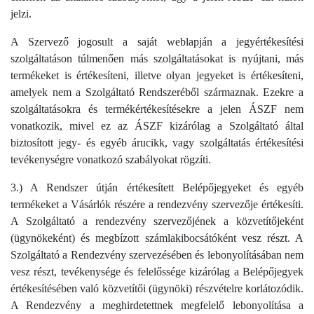
jelzi.
A Szervező jogosult a saját weblapján a jegyértékesítési
szolgáltatáson túlmenően más szolgáltatásokat is nyújtani, más
termékeket is értékesíteni, illetve olyan jegyeket is értékesíteni,
amelyek nem a Szolgáltató Rendszeréből származnak. Ezekre a
szolgáltatásokra és termékértékesítésekre a jelen ÁSZF nem
vonatkozik, mivel ez az ÁSZF kizárólag a Szolgáltató által
biztosított jegy- és egyéb árucikk, vagy szolgáltatás értékesítési
tevékenységre vonatkozó szabályokat rögzíti.
3.) A Rendszer útján értékesített Belépőjegyeket és egyéb
termékeket a Vásárlók részére a rendezvény szervezője értékesíti.
A Szolgáltató a rendezvény szervezőjének a közvetítőjeként
(ügynökeként) és megbízott számlakibocsátóként vesz részt. A
Szolgáltató a Rendezvény szervezésében és lebonyolításában nem
vesz részt, tevékenysége és felelőssége kizárólag a Belépőjegyek
értékesítésében való közvetítői (ügynöki) részvételre korlátozódik.
A Rendezvény a meghirdetettnek megfelelő lebonyolítása a