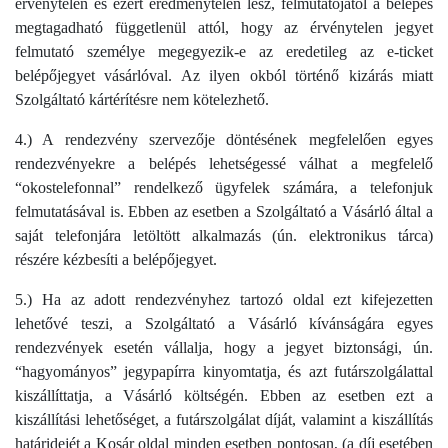
érvénytelen és ezért eredménytelen lesz, felmutatójától a belépés
megtagadható függetlenül attól, hogy az érvénytelen jegyet
felmutató személye megegyezik-e az eredetileg az e-ticket
belépőjegyet vásárlóval. Az ilyen okból történő kizárás miatt
Szolgáltató kártérítésre nem kötelezhető.
4.) A rendezvény szervezője döntésének megfelelően egyes
rendezvényekre a belépés lehetségessé válhat a megfelelő
“okostelefonnal” rendelkező ügyfelek számára, a telefonjuk
felmutatásával is. Ebben az esetben a Szolgáltató a Vásárló által a
saját telefonjára letöltött alkalmazás (ún. elektronikus tárca)
részére kézbesíti a belépőjegyet.
5.) Ha az adott rendezvényhez tartozó oldal ezt kifejezetten
lehetővé teszi, a Szolgáltató a Vásárló kívánságára egyes
rendezvények esetén vállalja, hogy a jegyet biztonsági, ún.
“hagyományos” jegypapírra kinyomtatja, és azt futárszolgálattal
kiszállíttatja, a Vásárló költségén. Ebben az esetben ezt a
kiszállítási lehetőséget, a futárszolgálat díját, valamint a kiszállítás
határidejét a Kosár oldal minden esetben pontosan, (a díj esetében