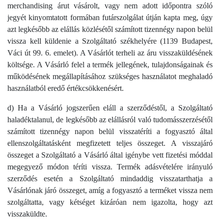
merchandising árut vásárolt, vagy nem adott időpontra szóló
jegyét kinyomtatott formában futárszolgálat útján kapta meg, úgy
azt legkésőbb az elállás közlésétől számított tizennégy napon belül
vissza kell küldenie a Szolgáltató székhelyére (1139 Budapest,
Váci út 99. 6. emelet). A Vásárlót terheli az áru visszaküldésének
költsége. A Vásárló felel a termék jellegének, tulajdonságainak és
működésének megállapításához szükséges használatot meghaladó
használatból eredő értékcsökkenésért.
d) Ha a Vásárló jogszerűen eláll a szerződéstől, a Szolgáltató
haladéktalanul, de legkésőbb az elállásról való tudomásszerzésétől
számított tizennégy napon belül visszatéríti a fogyasztó által
ellenszolgáltatásként megfizetett teljes összeget. A visszajáró
összeget a Szolgáltató a Vásárló által igénybe vett fizetési móddal
megegyező módon téríti vissza. Termék adásvételére irányuló
szerződés esetén a Szolgáltató mindaddig visszatarthatja a
Vásárlónak járó összeget, amíg a fogyasztó a terméket vissza nem
szolgáltatta, vagy kétséget kizáróan nem igazolta, hogy azt
visszaküldte.