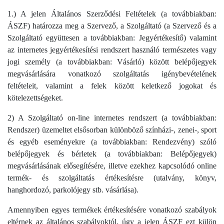
1.) A jelen Általános Szerződési Feltételek (a továbbiakban:
ÁSZF) határozza meg a Szervező, a Szolgáltató (a Szervező és a
Szolgáltató együttesen a továbbiakban: Jegyértékesítő) valamint
az internetes jegyértékesítési rendszert használó természetes vagy
jogi személy (a továbbiakban: Vásárló) között belépőjegyek
megvásárlására vonatkozó szolgáltatás igénybevételének
feltételeit, valamint a felek között keletkező jogokat és
kötelezettségeket.
2) A Szolgáltató on-line internetes rendszert (a továbbiakban:
Rendszer) üzemeltet elsősorban különböző színházi-, zenei-, sport
és egyéb eseményekre (a továbbiakban: Rendezvény) szóló
belépőjegyek és bérletek (a továbbiakban: Belépőjegyek)
megvásárlásának elősegítésére, illetve ezekhez kapcsolódó online
termék- és szolgáltatás értékesítésre (utalvány, könyv,
hanghordozó, parkolójegy stb. vásárlása).
Amennyiben egyes termékek értékesítésére vonatkozó szabályok
eltérnek az általános szabályoktól, úgy a jelen ÁSZF ezt külön