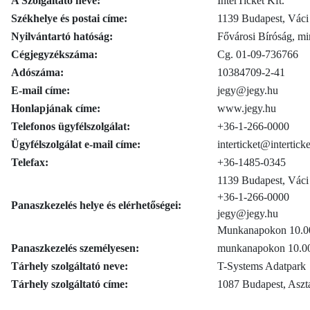
A Szolgáltató neve:
InterTicket Kft.
Székhelye és postai címe:
1139 Budapest, Váci 
Nyilvántartó hatóság:
Fővárosi Bíróság, mi
Cégjegyzékszáma:
Cg. 01-09-736766
Adószáma:
10384709-2-41
E-mail címe:
jegy@jegy.hu
Honlapjának címe:
www.jegy.hu
Telefonos ügyfélszolgálat:
+36-1-266-0000
Ügyfélszolgálat e-mail címe:
interticket@intertick
Telefax:
+36-1485-0345
1139 Budapest, Váci 
+36-1-266-0000
Panaszkezelés helye és elérhetőségei:
jegy@jegy.hu
Munkanapokon 10.00 
Panaszkezelés személyesen:
munkanapokon 10.00 
Tárhely szolgáltató neve:
T-Systems Adatpark
Tárhely szolgáltató címe:
1087 Budapest, Aszta