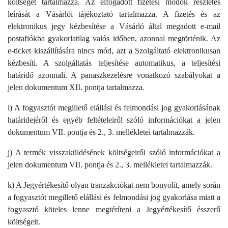
költséget tartalmazza. Az elfogadott fizetési módok részletes
leírását a Vásárlói tájékoztató tartalmazza. A fizetés és az
elektronikus jegy kézbesítése a Vásárló által megadott e-mail
postafiókba gyakorlatilag valós időben, azonnal megtörténik. Az
e-ticket kiszállítására nincs mód, azt a Szolgáltató elektronikusan
kézbesíti. A szolgáltatás teljesítése automatikus, a teljesítési
határidő azonnali. A panaszkezelésre vonatkozó szabályokat a
jelen dokumentum XII. pontja tartalmazza.
i) A fogyasztót megillető elállási és felmondási jog gyakorlásának
határidejéről és egyéb feltételeiről szóló információkat a jelen
dokumentum VII. pontja és 2., 3. mellékletei tartalmazzák.
j) A termék visszaküldésének költségeiről szóló információkat a
jelen dokumentum VII. pontja és 2., 3. mellékletei tartalmazzák.
k) A Jegyértékesítő olyan tranzakciókat nem bonyolít, amely során
a fogyasztót megillető elállási és felmondási jog gyakorlása miatt a
fogyasztó köteles lenne megtéríteni a Jegyértékesítő ésszerű
költségeit.