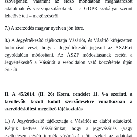
szövegének, valamint az előző mondatban meghatározott
adatoknak és visszaigazolásoknak – a GDPR szabályai szerint
lehetővé tett – megőrzéséről.
7.) A szerződés magyar nyelven jön létre.
8.) A Jegyértékesítő tájékoztatja Vásárlót, és Vásárló kifejezetten
tudomásul veszi, hogy a Jegyértékesítő jogosult az ÁSZF-et
egyoldalúan módosítani. Az ÁSZF módosításának esetén a
Jegyértékesítő a Vásárlót a weboldalon való közzététele útján
értesíti.
II. A 45/2014. (II. 26) Korm. rendelet 11. §-a szerinti, a
távollévők között kötött szerződésekre vonatkozóan a
szerződéskötést megelőző tájékoztatás
1.) A Jegyértékesítő tájékoztatja a Vásárlót az alábbi adatokról.
Kérjük kedves Vásárlóinkat, hogy a jegyvásárlás (vagy
esetlegesen egyéb termék vásárlása) előtt ezeket az adatokat