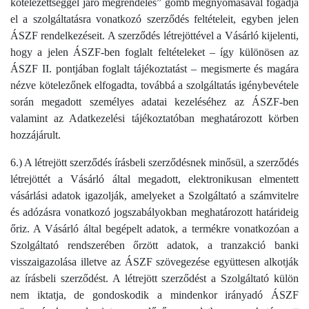
kötelezettséggel járó megrendelés” gomb megnyomásával fogadja
el a szolgáltatásra vonatkozó szerződés feltételeit, egyben jelen
ÁSZF rendelkezéseit. A szerződés létrejöttével a Vásárló kijelenti,
hogy a jelen ÁSZF-ben foglalt feltételeket – így különösen az
ÁSZF II. pontjában foglalt tájékoztatást – megismerte és magára
nézve kötelezőnek elfogadta, továbbá a szolgáltatás igénybevétele
során megadott személyes adatai kezeléséhez az ÁSZF-ben
valamint az Adatkezelési tájékoztatóban meghatározott körben
hozzájárult.
6.) A létrejött szerződés írásbeli szerződésnek minősül, a szerződés
létrejöttét a Vásárló által megadott, elektronikusan elmentett
vásárlási adatok igazolják, amelyeket a Szolgáltató a számvitelre
és adózásra vonatkozó jogszabályokban meghatározott határideig
őriz. A Vásárló által begépelt adatok, a termékre vonatkozóan a
Szolgáltató rendszerében őrzött adatok, a tranzakció banki
visszaigazolása illetve az ÁSZF szövegezése együttesen alkotják
az írásbeli szerződést. A létrejött szerződést a Szolgáltató külön
nem iktatja, de gondoskodik a mindenkor irányadó ÁSZF