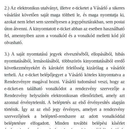
2.) Az elektronikus utalványt, illetve e-ticketet a Vásárló a sikeres
vásárlást követően saját maga töltheti le, és maga nyomtatja ki,
azokat nem lehet sem személyesen a jegypénztárakban, sem postai
úton átvenni. A kinyomtatott e-ticket abban az esetben használható
fel, amennyiben azon a vonalkód és a vonalkód melletti kód jól
olvasható.
3.) A saját nyomtatású jegyek elvesztéséből, ellopásából, hibás
nyomtatásából, lemásolásából, többszörös kinyomtatásából eredő
következményekért és károkért felelősség kizárólag a vásárlót
terheli. Az e-ticket belépőjegyet a Vásárló köteles kinyomtatva a
Rendezvényre magával hozni. Vásárló tudomásul veszi, hogy az
e-ticket-en található vonalkódot a rendezvény szervezője a
Rendezvény helyszínén elektronikusan ellenőrizheti, amely azt
azonnal érvényteleníti. A beléptetés az első érvényesítés alapján
történik. Így az az első jegy érvényes, amelyet a rendezvény
szervezőjének a beléptető-rendszere az adott vonalkóddal
beléptetésre elfogadott. Minden további belépési kísérlet