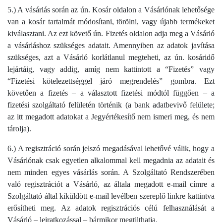
5.) A vásárlás során az ún. Kosár oldalon a Vásárlónak lehetősége
van a kosár tartalmát módosítani, törölni, vagy újabb termékeket
kiválasztani. Az ezt követő ún. Fizetés oldalon adja meg a Vásárló
a vásárláshoz szükséges adatait. Amennyiben az adatok javítása
szükséges, azt a Vásárló korlátlanul megteheti, az ún. kosáridő
lejártáig, vagy addig, amíg nem kattintott a “Fizetés” vagy
“Fizetési kötelezettséggel járó megrendelés” gombra. Ezt
követően a fizetés – a választott fizetési módtól függően – a
fizetési szolgáltató felületén történik (a bank adatbevivő felülete;
az itt megadott adatokat a Jegyértékesítő nem ismeri meg, és nem
tárolja).
6.) A regisztráció során jelszó megadásával lehetővé válik, hogy a
Vásárlónak csak egyetlen alkalommal kell megadnia az adatait és
nem minden egyes vásárlás során. A Szolgáltató Rendszerében
való regisztrációt a Vásárló, az általa megadott e-mail címre a
Szolgáltató által kiküldött e-mail levélben szereplő linkre kattintva
erősítheti meg. Az adatok regisztrációs célú felhasználását a
Vásárló – leiratkozással – bármikor megtilthatja.