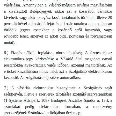
vásárlásra. Amennyiben a Vásárló mégsem kívánja megvásárolni
a kiválasztott Belépőjegyet, akkor azt a kosarából bármikor
kiveheti, vagy akár az egész kosár tartalmát is törölheti, illetve 20
perc elteltével a kosáridő lejár és a kosár tartalma automatikusan
törlődik (egyes esetekben a kosáridő ettől hosszabb, vagy
rövidebb lehet, amelyet az adott oldal pontosan és folyamatosan
mutat).
6.) Fizetés nélküli foglalásra nincs lehetőség. A fizetés és az
elektronikus jegy kézbesítése a Vásárló által megadott e-mail
postafiókba gyakorlatilag valós időben, azonnal megtörténik. Az
e-ticket kiszállítására nincs mód, azt a Szolgáltató elektronikusan
kézbesíti. A szolgáltatás teljesítése automatikus.
7.) A vásárlás elektronikus bizonylatait a Szolgáltató saját
székhelyén, illetve a szerverek tárolására szolgáló szerverparkban
(T-Systems Adatpark, 1087 Budapest, Asztalos Sándor u. 13.), a
számlákat pedig elektronikus formában, a rendezvény
szervezőjének Számlázz.hu fiókjában őrzi meg.