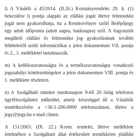
l) A Vásárló a 45/2014. (II.26.) Kormányrendelet 29. §. (1)
bekezdése l) pontja alapján az elállási jogát illetve felmondási
jogát nem gyakorolhatja, ha a Rendezvényre szóló Belépőjegy
egy adott időpontra (adott napra, határnapra) szól. A fogyasztót
megillető elállási és felmondási jog gyakorlásának további
feltételeiről szóló információkat a jelen dokumentum VII. pontja
és 2., 3. mellékletei tartalmazzák.
m) A kellékszavatosságra és a termékszavatosságra vonatkozó
jogszabályi kötelezettségeket a jelen dokumentum VIII. pontja és
1. melléklete részletezi.
n) A Szolgáltató minden munkanapon 9-től 20 óráig telefonos
ügyfélszolgálatot működtet, amely készséggel áll a Vásárlók
rendelkezésére a +36-1-266-0000 telefonszámon, illetve a
jegy@jegy.hu e-mail címen.
A 151/2003. (IX. 22.) Korm. rendelet, illetve melléklete
értelmében a Szolgáltató által értékesített termékkörre jótállási