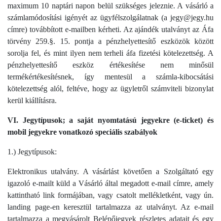
maximum 10 naptári napon belül szükséges jeleznie. A vásárló a
számlamódosítási igényét az ügyfélszolgálatnak (a jegy@jegy.hu
címre) továbbított e-mailben kérheti. Az ajándék utalványt az Áfa
törvény 259.§. 15. pontja a pénzhelyettesítő eszközök között
sorolja fel, és mint ilyen nem terheli áfa fizetési kötelezettség. A
pénzhelyettesítő eszköz értékesítése nem minősül
termékértékesítésnek, így mentesül a számla-kibocsátási
kötelezettség alól, feltéve, hogy az ügyletről számviteli bizonylat
kerül kiállításra.
VI. Jegytípusok; a saját nyomtatású jegyekre (e-ticket) és
mobil jegyekre vonatkozó speciális szabályok
1.) Jegytípusok:
Elektronikus utalvány. A vásárlást követően a Szolgáltató egy
igazoló e-mailt küld a Vásárló által megadott e-mail címre, amely
kattintható link formájában, vagy csatolt mellékletként, vagy ún.
landing page-en keresztül tartalmazza az utalványt. Az e-mail
tartalmazza a megvásárolt Belépőjegyek részletes adatait és egy