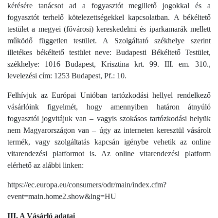
kérésére tanácsot ad a fogyasztót megillető jogokkal és a
fogyasztót terhelő kötelezettségekkel kapcsolatban. A békéltető
testület a megyei (fővárosi) kereskedelmi és iparkamarák mellett
működő független testület. A Szolgáltató székhelye szerint
illetékes békéltető testület neve: Budapesti Békéltető Testület,
székhelye: 1016 Budapest, Krisztina krt. 99. III. em. 310.,
levelezési cím: 1253 Budapest, Pf.: 10.
Felhívjuk az Európai Unióban tartózkodási hellyel rendelkező
vásárlóink figyelmét, hogy amennyiben határon átnyúló
fogyasztói jogvitájuk van – vagyis szokásos tartózkodási helyük
nem Magyarországon van – úgy az interneten keresztül vásárolt
termék, vagy szolgáltatás kapcsán igénybe vehetik az online
vitarendezési platformot is. Az online vitarendezési platform
elérhető az alábbi linken:
https://ec.europa.eu/consumers/odr/main/index.cfm?
event=main.home2.show&lng=HU
III. A Vásárló adatai