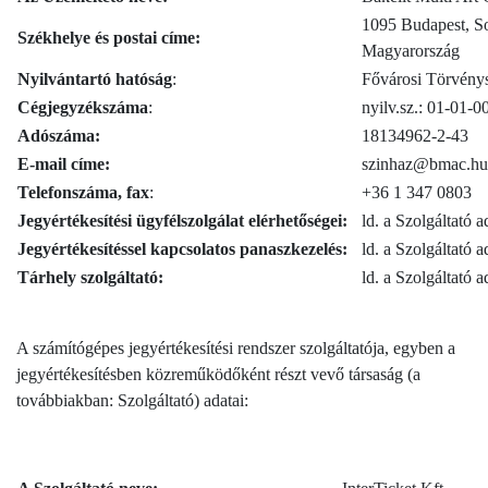
1095 Budapest, Sor
Székhelye és postai címe:
Magyarország
Nyilvántartó hatóság
:
Fővárosi Törvény
Cégjegyzékszáma
:
nyilv.sz.: 01-01-
Adószáma:
18134962-2-43
E-mail címe:
szinhaz@bmac.hu
Telefonszáma, fax
:
+36 1 347 0803
Jegyértékesítési ügyfélszolgálat elérhetőségei:
ld. a Szolgáltató a
Jegyértékesítéssel kapcsolatos panaszkezelés:
ld. a Szolgáltató a
Tárhely szolgáltató:
ld. a Szolgáltató a
A számítógépes jegyértékesítési rendszer szolgáltatója, egyben a
jegyértékesítésben közreműködőként részt vevő társaság (a
továbbiakban: Szolgáltató) adatai: