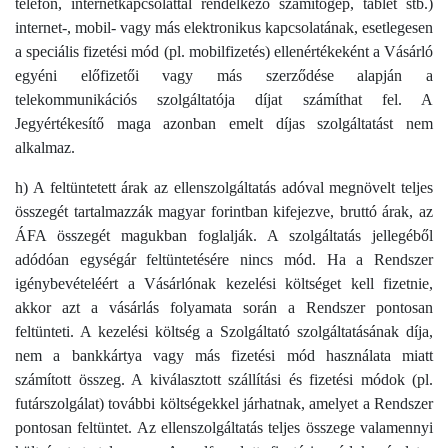
telefon, internetkapcsolattal rendelkező számítógép, tablet stb.)
internet-, mobil- vagy más elektronikus kapcsolatának, esetlegesen
a speciális fizetési mód (pl. mobilfizetés) ellenértékeként a Vásárló
egyéni előfizetői vagy más szerződése alapján a
telekommunikációs szolgáltatója díjat számíthat fel. A
Jegyértékesítő maga azonban emelt díjas szolgáltatást nem
alkalmaz.
h) A feltüntetett árak az ellenszolgáltatás adóval megnövelt teljes
összegét tartalmazzák magyar forintban kifejezve, bruttó árak, az
ÁFA összegét magukban foglalják. A szolgáltatás jellegéből
adódóan egységár feltüntetésére nincs mód. Ha a Rendszer
igénybevételéért a Vásárlónak kezelési költséget kell fizetnie,
akkor azt a vásárlás folyamata során a Rendszer pontosan
feltünteti. A kezelési költség a Szolgáltató szolgáltatásának díja,
nem a bankkártya vagy más fizetési mód használata miatt
számított összeg. A kiválasztott szállítási és fizetési módok (pl.
futárszolgálat) további költségekkel járhatnak, amelyet a Rendszer
pontosan feltüntet. Az ellenszolgáltatás teljes összege valamennyi