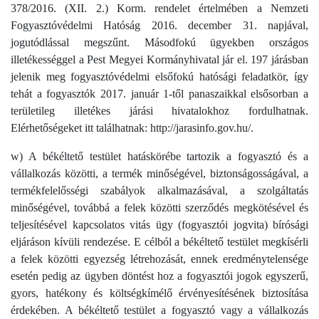
378/2016. (XII. 2.) Korm. rendelet értelmében a Nemzeti
Fogyasztóvédelmi Hatóság 2016. december 31. napjával,
jogutódlással megszűnt. Másodfokú ügyekben országos
illetékességgel a Pest Megyei Kormányhivatal jár el. 197 járásban
jelenik meg fogyasztóvédelmi elsőfokú hatósági feladatkör, így
tehát a fogyasztók 2017. január 1-től panaszaikkal elsősorban a
területileg illetékes járási hivatalokhoz fordulhatnak.
Elérhetőségeket itt találhatnak: http://jarasinfo.gov.hu/.
w) A békéltető testület hatáskörébe tartozik a fogyasztó és a
vállalkozás közötti, a termék minőségével, biztonságosságával, a
termékfelelősségi szabályok alkalmazásával, a szolgáltatás
minőségével, továbbá a felek közötti szerződés megkötésével és
teljesítésével kapcsolatos vitás ügy (fogyasztói jogvita) bírósági
eljáráson kívüli rendezése. E célból a békéltető testület megkísérli
a felek közötti egyezség létrehozását, ennek eredménytelensége
esetén pedig az ügyben döntést hoz a fogyasztói jogok egyszerű,
gyors, hatékony és költségkímélő érvényesítésének biztosítása
érdekében. A békéltető testület a fogyasztó vagy a vállalkozás