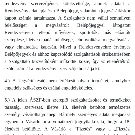
rendezvény szervezőjének kötelezettsége, akinek adatait a
Rendezvény adatlapja és a Belépőjegy, valamint a jegyvásárláskor
kapott számla tartalmazza. A Szolgáltató nem vállal semmilyen
felelősséget a megvásárolt Belépőjeggyel látogatott
Rendezvényen fellépő művészek, sportolók, más előadók
szereplése, illetve előadás minősége, lebonyolítása, megvalósulása
vagy elmaradása kapcsán. Mivel a Rendezvényekre érvényes
Belépőjegyek és ahhoz kapcsolódó szolgáltatások értékesítésében
a Szolgáltató közvetítőként működik közre, így az ellenértékről
szóló számlát a rendezvény szervezője bocsátja ki.
4.) A Jegyértékesítő nem értékesít olyan terméket, amelyhez
engedély szükséges és ezáltal engedélyköteles.
5.) A jelen ÁSZF-ben szereplő szolgáltatásokat és termékeket
társaság, szervezet, illetve 18. életévét betöltött természetes
személy vásárolhatja meg. Bármely személyes adata megadása
egyben a Vásárló arra vonatkozó jognyilatkozata, hogy a 18.
életévét betöltötte. A Vásárló a “Fizetés” vagy a „Fizetési