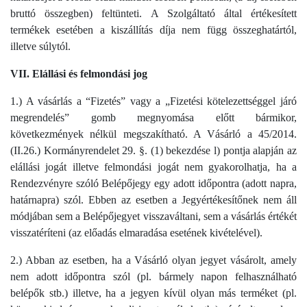
bruttó összegben) feltünteti. A Szolgáltató által értékesített
termékek esetében a kiszállítás díja nem függ összeghatártól,
illetve súlytól.
VII. Elállási és felmondási jog
1.) A vásárlás a “Fizetés” vagy a „Fizetési kötelezettséggel járó
megrendelés” gomb megnyomása előtt bármikor,
következmények nélkül megszakítható. A Vásárló a 45/2014.
(II.26.) Kormányrendelet 29. §. (1) bekezdése l) pontja alapján az
elállási jogát illetve felmondási jogát nem gyakorolhatja, ha a
Rendezvényre szóló Belépőjegy egy adott időpontra (adott napra,
határnapra) szól. Ebben az esetben a Jegyértékesítőnek nem áll
módjában sem a Belépőjegyet visszaváltani, sem a vásárlás értékét
visszatéríteni (az előadás elmaradása esetének kivételével).
2.) Abban az esetben, ha a Vásárló olyan jegyet vásárolt, amely
nem adott időpontra szól (pl. bármely napon felhasználható
belépők stb.) illetve, ha a jegyen kívül olyan más terméket (pl.