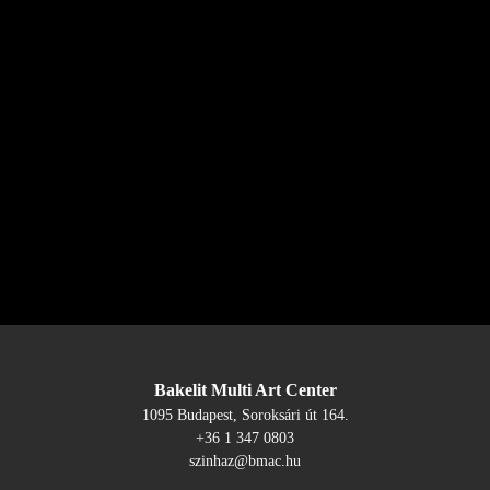
Bakelit Multi Art Center
1095 Budapest, Soroksári út 164.
+36 1 347 0803
szinhaz@bmac.hu