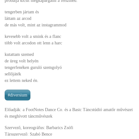
próbálja kicsit megkapargatni a felszíned.
tengerben jártam és
láttam az arcod
de más volt, mint az instagrammod
kevesebb volt a smink és a flanc
több volt arcodon ott lenn a harc
kutattam szemed
de üreg volt helyén
tengerfenéken guruló szemgolyó
sellőjáték
ez lettem neked én.
#diversium
Előadják: a FootNotes Dance Co. és a Basic Táncstúdió amatőr művészei
és meghívott táncművészek
Szervező, koreográfus: Barbarics Zsófi
Társszervező: Szabó Bence