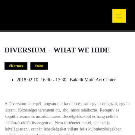
DIVERSIUM – WHAT WE HIDE
Kortárs
tánc
2018.02.10. 16:30 - 17:30 | Bakelit Multi Art Center
A Diversium keresgél, hogyan tud hasonló és más együtt dolgozni, együtt
létezni. Közösséget teremteni ott, ahol nincs találkozás. Receptív és
kognitív eszme és mozdulatcsere. Beszélgetésekből és hang nélküli
találkozásokból összegyúrva. Nem történetet mesél, nem célja
felvilágosítani, csupán lehetőségeket villant fel a különbözőségekben,