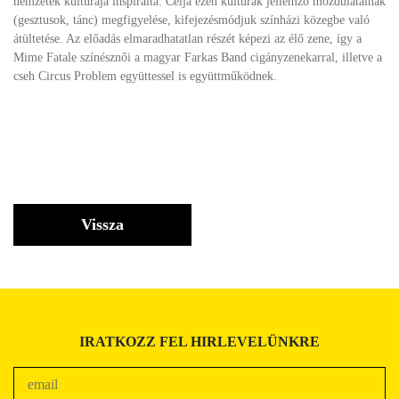
nemzetek kultúrája inspirálta. Célja ezen kultúrák jellemző mozdulatainak
(gesztusok, tánc) megfigyelése, kifejezésmódjuk színházi közegbe való
átültetése. Az előadás elmaradhatatlan részét képezi az élő zene, így a
Mime Fatale színésznői a magyar Farkas Band cigányzenekarral, illetve a
cseh Circus Problem együttessel is együttműködnek.
Vissza
IRATKOZZ FEL HIRLEVELÜNKRE