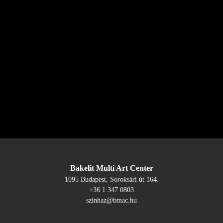
Bakelit Multi Art Center
1095 Budapest, Soroksári út 164.
+36 1 347 0803
szinhaz@bmac.hu