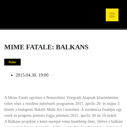
MIME FATALE: BALKANS
tánc
2015.04.30. 19:00
A Mime Fatale együttes a Nemzetközi Visegrádi Alapnak köszönhetően
vehet részt a rezidens müvészeti programon 2015. április 20. és május 3.
között a budapesti Bakelit Multi Art Centerben. A rezidencia fináléját egy
work-in progress premier fogja jelenteni 2015. április 30-án 19 órától.
A Balkans projektet a kelet-európai roma kisebbség élete, illetve a balkáni