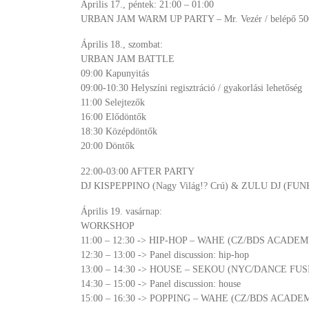
Április 17., péntek: 21:00 – 01:00
URBAN JAM WARM UP PARTY – Mr. Vezér / belépő 5
Április 18., szombat:
URBAN JAM BATTLE
09:00 Kapunyitás
09:00-10:30 Helyszíni regisztráció / gyakorlási lehetőség
11:00 Selejtezők
16:00 Elődöntők
18:30 Középdöntők
20:00 Döntők
22:00-03:00 AFTER PARTY
DJ KISPEPPINO (Nagy Világ!? Crú) & ZULU DJ (FUN
Április 19. vasárnap:
WORKSHOP
11:00 – 12:30 -> HIP-HOP – WAHE (CZ/BDS ACADEM
12:30 – 13:00 -> Panel discussion: hip-hop
13:00 – 14:30 -> HOUSE – SEKOU (NYC/DANCE FUS
14:30 – 15:00 -> Panel discussion: house
15:00 – 16:30 -> POPPING – WAHE (CZ/BDS ACADE