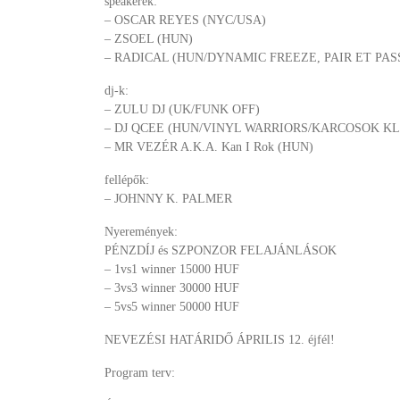
speakerek:
– OSCAR REYES (NYC/USA)
– ZSOEL (HUN)
– RADICAL (HUN/DYNAMIC FREEZE, PAIR ET PAS
dj-k:
– ZULU DJ (UK/FUNK OFF)
– DJ QCEE (HUN/VINYL WARRIORS/KARCOSOK KL
– MR VEZÉR A.K.A. Kan I Rok (HUN)
fellépők:
– JOHNNY K. PALMER
Nyeremények:
PÉNZDÍJ és SZPONZOR FELAJÁNLÁSOK
– 1vs1 winner 15000 HUF
– 3vs3 winner 30000 HUF
– 5vs5 winner 50000 HUF
NEVEZÉSI HATÁRIDŐ ÁPRILIS 12. éjfél!
Program terv: