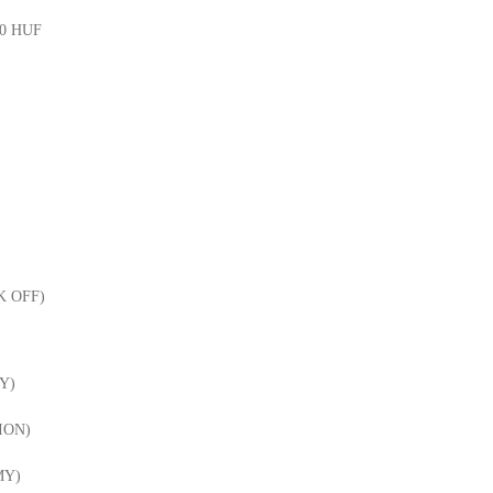
00 HUF
K OFF)
Y)
ION)
MY)