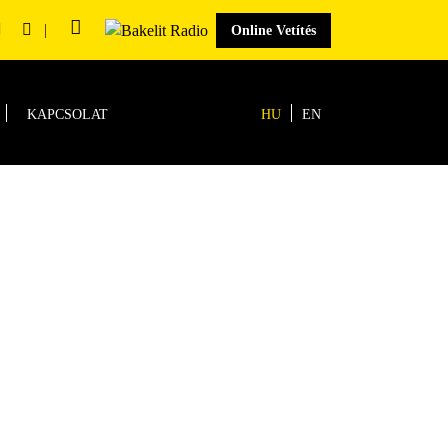
|
Online Vetítés
KAPCSOLAT
HU
EN