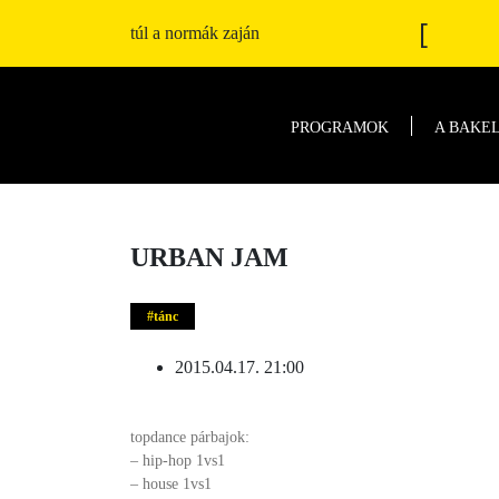
[
túl a normák zaján
PROGRAMOK
A BAKE
URBAN JAM
tánc
2015.04.17. 21:00
topdance párbajok:
– hip-hop 1vs1
– house 1vs1