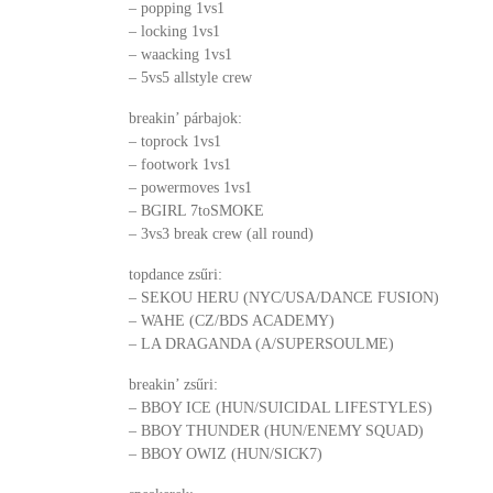
– popping 1vs1
– locking 1vs1
– waacking 1vs1
– 5vs5 allstyle crew
breakin’ párbajok:
– toprock 1vs1
– footwork 1vs1
– powermoves 1vs1
– BGIRL 7toSMOKE
– 3vs3 break crew (all round)
topdance zsűri:
– SEKOU HERU (NYC/USA/DANCE FUSION)
– WAHE (CZ/BDS ACADEMY)
– LA DRAGANDA (A/SUPERSOULME)
breakin’ zsűri:
– BBOY ICE (HUN/SUICIDAL LIFESTYLES)
– BBOY THUNDER (HUN/ENEMY SQUAD)
– BBOY OWIZ (HUN/SICK7)