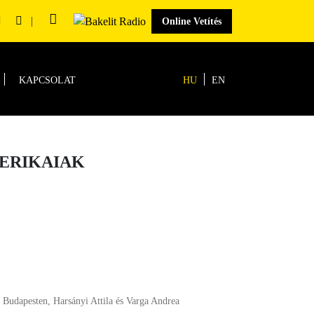
|
Online Vetítés
KAPCSOLAT
HU
EN
MERIKAIAK
 Budapesten, Harsányi Attila és Varga Andrea