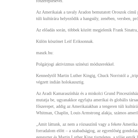
főszereplésével.
Az Amerikaiak a tavaly Aradon bemutatott Oroszok című pr
túli kultúrára helyeződik a hangsúly, zenében, versben, pr
Az előadás során, többek között megjelenik Frank Sinatra
Külön köszönet Leif Eriksonnak.
maszk.hu:
Polgárjogi aktivizmus színészi módszerekkel.
Kennedytől Martin Luther Kingig, Chuck Norristól a „tri
végzett indián holokausztig.
Az Aradi Kamaraszínház és a miskolci Grund Pinceszínház 
mutatja be, ugyanakkor egyfajta amerikai és globális társa
főszerepet, addig az Amerikaiakban a tengeren túli kultú
Whitman, Chaplin, Louis Armstrong alakja, számos amerikai
„Amit láttunk, az nem a rózsaszínű vagy a fekete Amerika
forradalom előtt – a szabadságjog, az egyenlőség gondolata
gengszter és Martin Luther King tiszteletes, a világ egyi