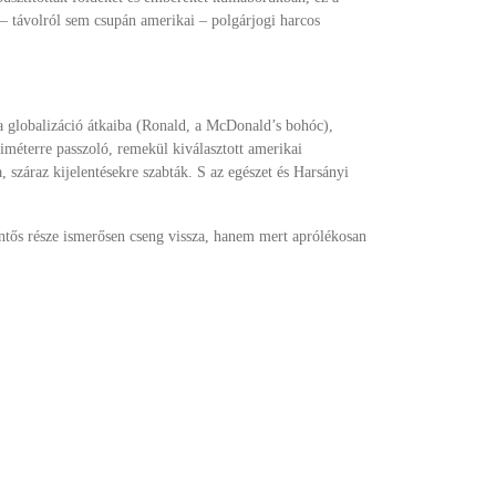
– távolról sem csupán amerikai – polgárjogi harcos
 a globalizáció átkaiba (Ronald, a McDonald’s bohóc),
iméterre passzoló, remekül kiválasztott amerikai
záraz kijelentésekre szabták. S az egészet és Harsányi
ntős része ismerősen cseng vissza, hanem mert aprólékosan