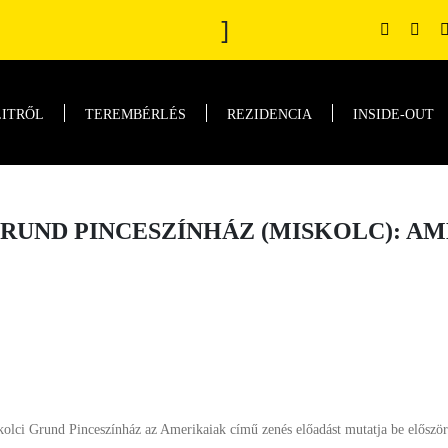
]
LITRŐL
TEREMBÉRLÉS
REZIDENCIA
INSIDE-OUT
UND PINCESZÍNHÁZ (MISKOLC): A
kolci Grund Pinceszínház az Amerikaiak című zenés előadást mutatja be először