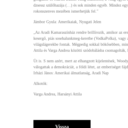
dzsessz szülőhazája (…) és sok minden egyéb. Mindez egy 
rokonszenves mezében ismerhetjük fel.”
Jámbor Gyula: Amerikaiak, Nyugati Jelen
„Az Aradi Kamaraszínház rendre brillírozik, amikor az ere
kesergő, piás sosehalunkmeg-keretbe (VodkaPolka), vagy a 
világslágerekbe fontak. Mégpedig sokkal bökősebben, mint
Attila és Varga Andrea közötti szódobálásba csomagolták
Üt is. S nem azért, mert az elhangzott kijelentések, Woo
válogattak a demokráciát, a földi létet, az emberiséget f
Irházi János: Amerikai álmatlanság, Aradi Nap
Alkotók:
Varga Andrea, Harsányi Attila
Vissza