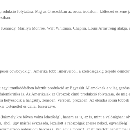
odukció folytatása. Míg az Oroszokban az orosz irodalom, költészet és zene já
ózában.
, Kennedy, Marilyn Monroe, Walt Whitman, Chaplin, Louis Armstrong alakja, szá
pperes cowboyokig”, Amerika főbb ismérveiből, a szélsőségekig terjedő demokr
együttműködésében készült produkció az Egyesült Államoknak a világ gazdaságár
dalomkritika is. Az Amerikaiak az Oroszok című produkció folytatása, de míg el
rára helyeződik a hangsúly, zenében, versben, prózában. Az előadás során többe
 történettel és dallal fűszerezve.
 (bármelyikre bőven volna lehetőség), hanem ez is, az is, mint a valóságban: 
, ahol, úgy másfél évszázada, lezajlott a rabszolgák (nesze neked, egyenlőség) f
k legismertebb polgárjogi harcosa („Van egy álmom”), az itt gyártott napalmmal 