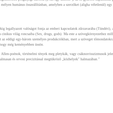
mélyen humánus összeállításban, amelyben a szerzőket (aligha véletlenül) egy 
kig legallyazott valóságot fonja az emberi kapcsolatok zűrzavarába (Tündéri),
cinikus világ roncsaiba (Sex, drugs, gods). Ma este a szövegkörnyezethez mill
 az eddigi egy-három személyes produkciókban, mert a szöveget tőmondatokra, s
, hogy még keményebben üssön.
dy Allen-poénok, történelmi tények meg pletykák, vagy csáknorrisszizmusok jele
ájdalmasan és orvosi precizitással megtükröző „közhelyek” halmazában.”