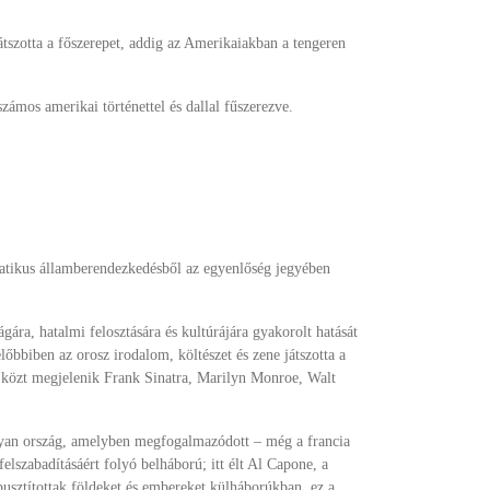
tszotta a főszerepet, addig az Amerikaiakban a tengeren
mos amerikai történettel és dallal fűszerezve.
atikus államberendezkedésből az egyenlőség jegyében
a, hatalmi felosztására és kultúrájára gyakorolt hatását
őbbiben az orosz irodalom, költészet és zene játszotta a
k közt megjelenik Frank Sinatra, Marilyn Monroe, Walt
olyan ország, amelyben megfogalmazódott – még a francia
elszabadításáért folyó belháború; itt élt Al Capone, a
pusztítottak földeket és embereket külháborúkban, ez a