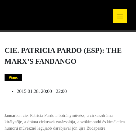
CIE. PATRICIA PARDO (ESP): THE
MARX’S FANDANGO
tánc
2015.01.28. 20:00 - 22:00
Januárban cie. Patricia Pardo a botrányművész, a cirkuszdráma
királynője, a dráma cirkusszá varázsolója, a szókimondó és kíméletlen
humorú művésznő legújabb darabjával jön újra Budapestre.