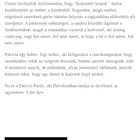
Utolsó darabjának nyitómondata, hogy “Kokainért szopok.” hamar
kizökkentette az embert a mindenből. Kegyetlen, mégis esetlen,
végtelenül szerethető görbe tükörbe helyezte a napjainkban előforduló női
szerepeket. A párkeresés nehézségeit, a randira készülés izgalmát a
fürdőszobában, magát a romantikus vacsorát a kedvessel, aki esetleg
csámcsog, vagy hol szeret, hol nem szeret, és hogy a nő is hol szeret, hol
nem szeret.
Patricia egy bohóc. Egy bohóc, aki kifigurázza a csacskaságainkat, hogy
szembesülve velük ne szégyent érezzünk, hanem szeretet önmagunk iránt.
A módszerei sunyik, de működnek, olyan jeleneteket várhatunk, melyek
könnyen lehet, hogy egy életen át kísérnek majd minket.
Na ez a Patricia Pardo, aki Barcelonában tanítja az újcirkuszt az
egyetemen, ő jön újra.