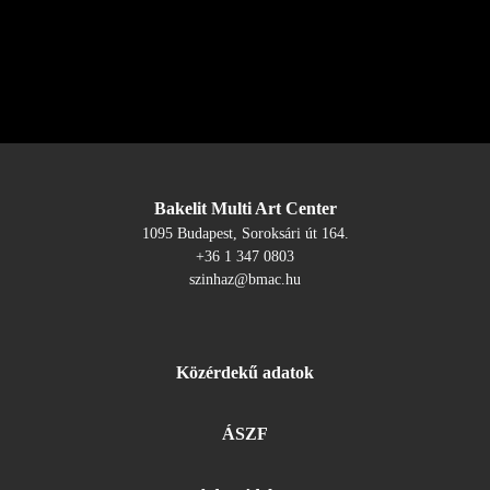
Bakelit Multi Art Center
1095 Budapest, Soroksári út 164.
+36 1 347 0803
szinhaz@bmac.hu
Közérdekű adatok
ÁSZF