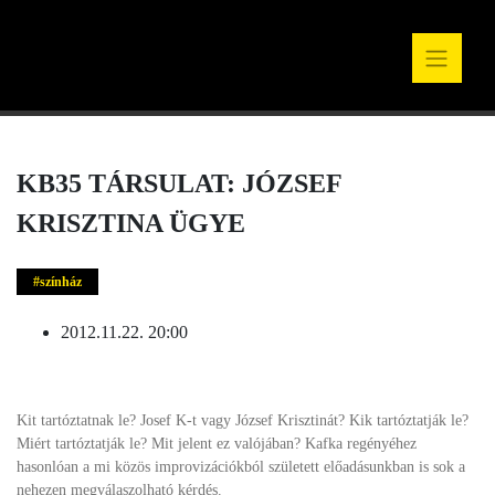
KB35 TÁRSULAT: JÓZSEF
KRISZTINA ÜGYE
színház
2012.11.22. 20:00
Kit tartóztatnak le? Josef K-t vagy József Krisztinát? Kik tartóztatják le?
Miért tartóztatják le? Mit jelent ez valójában? Kafka regényéhez
hasonlóan a mi közös improvizációkból született előadásunkban is sok a
nehezen megválaszolható kérdés.