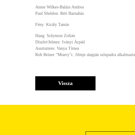
Annie Wilkes-Balázs Andrea
Paul Sheldon: Réti Barnabás
Fény: Király Tamás
Hang: Solymosi Zoltán
Díszlet/Jelmez: Iványi Árpád
Asszisztens: Vanya Tímea
Rob Reiner “Misery”c. filmje alapján színpadra alkalmazta
Vissza