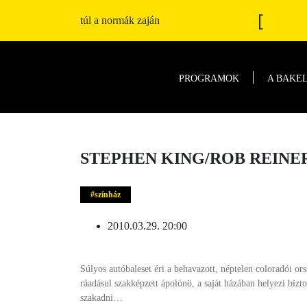
[
túl a normák zaján
PROGRAMOK
A BAKE
STEPHEN KING/ROB REINE
színház
2010.03.29. 20:00
Súlyos autóbaleset éri a behavazott, néptelen coloradói ors
ráadásul szakképzett ápolónö, a saját házában helyezi bi
szakadni…