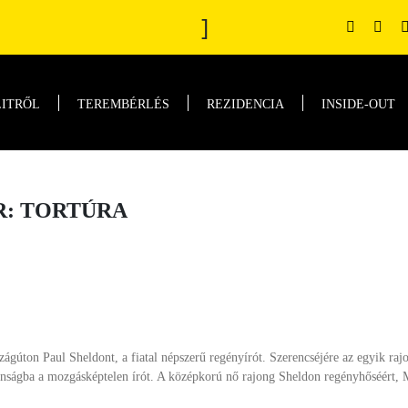
]
LITRŐL
TEREMBÉRLÉS
REZIDENCIA
INSIDE-OUT
R: TORTÚRA
zágúton Paul Sheldont, a fiatal népszerű regényírót. Szerencséjére az egyik rajo
ztonságba a mozgásképtelen írót. A középkorú nő rajong Sheldon regényhőséért,