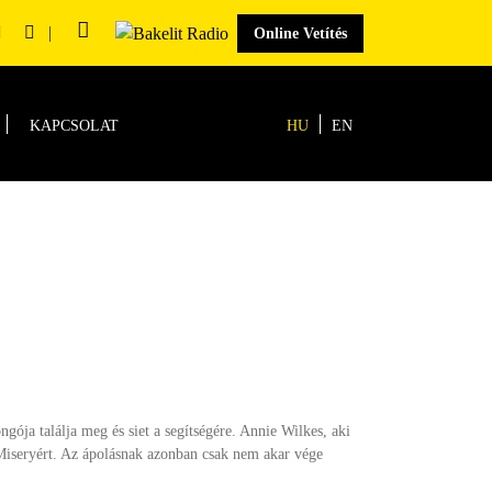
|
Online Vetítés
KAPCSOLAT
HU
EN
ngója találja meg és siet a segítségére. Annie Wilkes, aki
 Miseryért. Az ápolásnak azonban csak nem akar vége