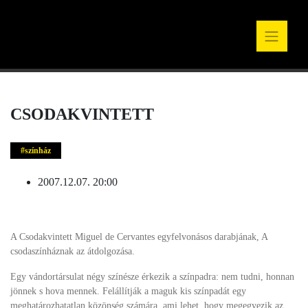
CSODAKVINTETT
színház
2007.12.07. 20:00
A Csodakvintett Miguel de Cervantes egyfelvonásos darabjának, A
csodaszínháznak az átdolgozása.
Egy vándortársulat négy színésze érkezik a színpadra: nem tudni, honnan
jönnek s hova mennek. Felállítják a maguk kis színpadát egy
meghatározhatatlan közönség számára, ami lehet, hogy megegyezik az