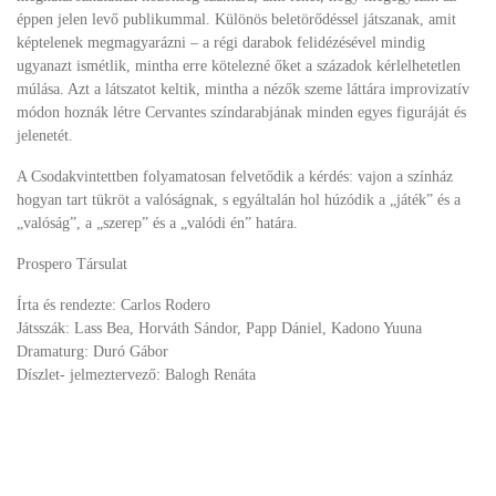
éppen jelen levő publikummal. Különös beletörődéssel játszanak, amit
képtelenek megmagyarázni – a régi darabok felidézésével mindig
ugyanazt ismétlik, mintha erre kötelezné őket a századok kérlelhetetlen
múlása. Azt a látszatot keltik, mintha a nézők szeme láttára improvizatív
módon hoznák létre Cervantes színdarabjának minden egyes figuráját és
jelenetét.
A Csodakvintettben folyamatosan felvetődik a kérdés: vajon a színház
hogyan tart tükröt a valóságnak, s egyáltalán hol húzódik a „játék” és a
„valóság”, a „szerep” és a „valódi én” határa.
Prospero Társulat
Írta és rendezte: Carlos Rodero
Játsszák: Lass Bea, Horváth Sándor, Papp Dániel, Kadono Yuuna
Dramaturg: Duró Gábor
Díszlet- jelmeztervező: Balogh Renáta