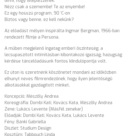
lenni, hogy leleplezzenek.
Nézz csak a szemembe! Te az enyémbe!
Ez egy hosszú program, 90 ‘C-on
Biztos vagy benne, ez kell nekünk?
Az előadást mélyen inspirálta Ingmar Bergman, 1966-ban
rendezett filmje a Persona.
A műben megjelenő ingatag emberi őszinteség, a
lecsupaszított intimitásban kibontakozó igazság, hazugság
kérdése táncelőadásunk fontos kiindulópontja volt.
Ez úton is szeretnénk köszönetet mondani az időközben
elhunyt neves filmrendezőnek, hogy ilyen jelentőségű
alkotásokkal gazdagított minket.
Koncepció: Mészöly Andrea
Koreográfia: Dombi Kati, Kovács Kata, Mészöly Andrea
Zene: Lukács Levente (Másfél zenekar)
Előadják: Dombi Kati, Kovács Kata, Lukács Levente
Fény: Bánki Gabriella
Díszlet: Studium Design
Kosztüm: Tabbouch Linda