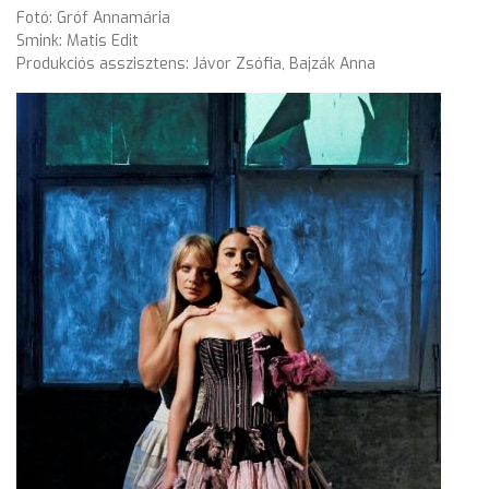
Fotó: Gróf Annamária
Smink: Matis Edit
Produkciós asszisztens: Jávor Zsófia, Bajzák Anna