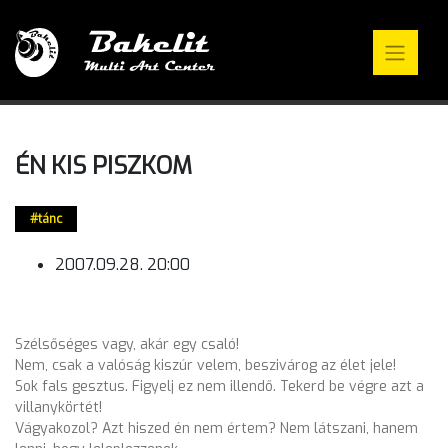
ÉN KIS PISZKOM
tánc
2007.09.28. 20:00
Szélsőséges vagy, akár egy csaló!
Nem, csak a valóság kiszúr velem, beszivárog az élet jele!
Sok fals gesztus. Figyelj ez nem illendő. Tekerd be végre azt a
villanykörtét!
Vágyakozol? Azt hiszed én nem értem? Nem látszani, hanem