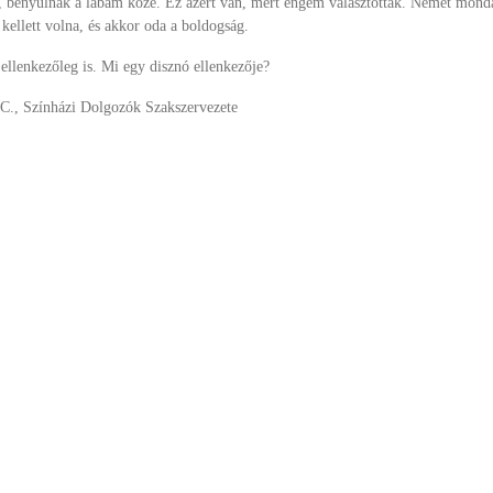
, benyúlnak a lábam közé. Ez azért van, mert engem választottak. Nemet mond
kellett volna, és akkor oda a boldogság.
ellenkezőleg is. Mi egy disznó ellenkezője?
.C., Színházi Dolgozók Szakszervezete