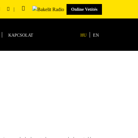
|
Online Vetítés
KAPCSOLAT
HU
EN