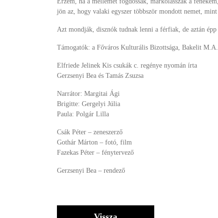
Érzem, ha a mellemet fogdossák, markolásszák a fenekem
jön az, hogy valaki egyszer többször mondott nemet, mint 
Azt mondják, disznók tudnak lenni a férfiak, de aztán épp 
Támogatók: a Főváros Kulturális Bizottsága, Bakelit M.A
Elfriede Jelinek Kis csukák c. regénye nyomán írta
Gerzsenyi Bea és Tamás Zsuzsa
Narrátor: Margitai Ági
Brigitte: Gergelyi Júlia
Paula: Polgár Lilla
Csák Péter – zeneszerző
Gothár Márton – fotó, film
Fazekas Péter – fénytervező
Gerzsenyi Bea – rendező
Vissza