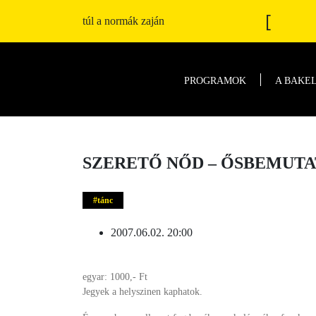
[
túl a normák zaján
PROGRAMOK
A BAKE
SZERETŐ NŐD – ŐSBEMUT
tánc
2007.06.02. 20:00
egyar: 1000,- Ft
Jegyek a helyszinen kaphatok.