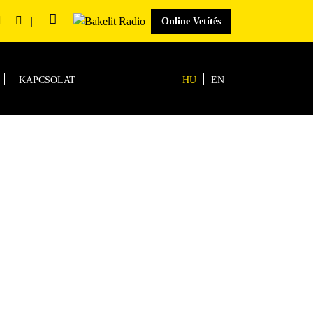
|
Online Vetítés
KAPCSOLAT
HU
EN