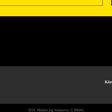
Köz
2018. Minden jog fenntartva. © BMAC