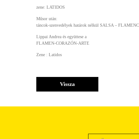
zene: LATIDOS
Műsor után:
táncok-szenvedélyek határok nélkül SALSA – FLAMENCO 
Lippai Andrea és együttese a
FLAMEN-CORAZÓN-ARTE
Zene : Latidos
Vissza