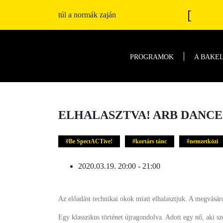
[
túl a normák zaján
PROGRAMOK
A BAKE
ELHALASZTVA! ARB DANCE 
Be SpectACTive!
kortárs tánc
nemzetközi
2020.03.19. 20:00 - 21:00
Az előadást technikai okok miatt elhalasztjuk. A megvásá
Egy klasszikus történet újragondolva. Adott egy nő, aki sz