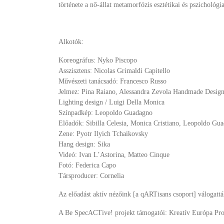
története a nő-állat metamorfózis esztétikai és pszichológ
Alkotók:
Koreográfus: Nyko Piscopo
Asszisztens: Nicolas Grimaldi Capitello
Művészeti tanácsadó: Francesco Russo
Jelmez: Pina Raiano, Alessandra Zevola Handmade Desig
Lighting design / Luigi Della Monica
Színpadkép: Leopoldo Guadagno
Előadók: Sibilla Celesia, Monica Cristiano, Leopoldo Gua
Zene: Pyotr Ilyich Tchaikovsky
Hang design: Sika
Videó: Ivan L’Astorina, Matteo Cinque
Fotó: Federica Capo
Társproducer: Cornelia
Az előadást aktív nézőink [a qARTisans csoport] válogatt
A Be SpecACTive! projekt támogatói: Kreatív Európa P