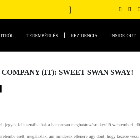
]
LITRŐL
TEREMBÉRLÉS
REZIDENCIA
INSIDE-OUT
COMPANY (IT): SWEET SWAN SWAY!
rolt jegyek felhasználhatóak a hamarosan meghatározásra kerülő szeptemberi id
erelembe esett, megalázták, ám mindezek ellenére úgy dönt, hogy kezébe veszi so