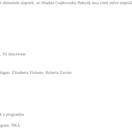
iai elemzésén alapszik, az előadást Csajkovszkij Hattyúk tava című műve inspirál
n, Só dancewear
dagno, Elisabetta Violante, Roberta Zavino
ák a programba.
rogram, NKA.