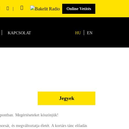
|
Online Vetítés
KAPCSOLAT
HU
EN
Jegyek
őpontban. Megértéseteket köszönjük!
rsát, és megváltoztatja életét. A kortárs tánc előadás