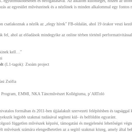
 együttműködésében és befogadásával. Az alkalom különleges, hiszen az utóbbi
ozás az egyesület művészeinek és a nézőinek is minden alkalommal egy fontos m
n csatlakoznak a nézők az „elegy hírek” FB-oldalán, ahol 19 órakor veszi kezde
k fel, ahol az előadások mindegyike az online térben történő performativitással
kinek kell…”
mi
olt
(L1-tagok): Zsoám project
asi Zsófia
pa Program, EMMI, NKA Táncművészet Kollégiuma, p’ARToló
vatalos formában és 2011-ben újjáalakult szervezeti felépítésben és tagságga
yekszik legjobb szakmai tudásával segíteni kül- és belföldön egyaránt.
dolgozó független művészek képzési, támogatási és megjelenési lehetőségei vég
viselt művészek számára elengedhetetlen az a segítő szakmai közeg, amely által 