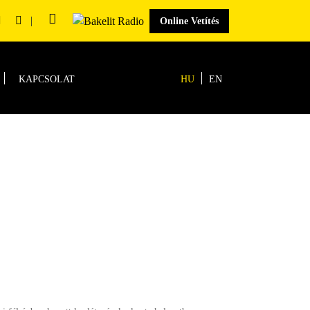
|
Online Vetítés
KAPCSOLAT
HU
EN