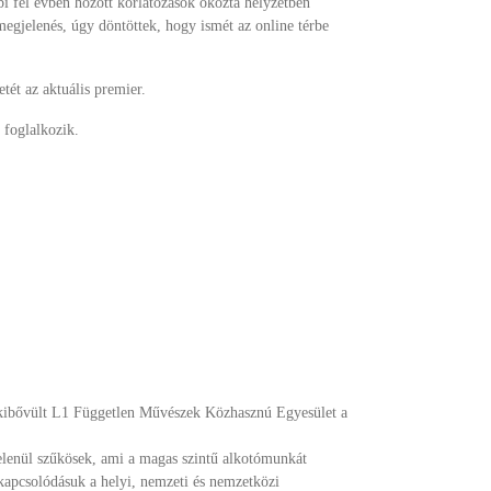
 fél évben hozott korlátozások okozta helyzetben
egjelenés, úgy döntöttek, hogy ismét az online térbe
tét az aktuális premier.
 foglalkozik.
l kibővült L1 Független Művészek Közhasznú Egyesület a
telenül szűkösek, ami a magas szintű alkotómunkát
bekapcsolódásuk a helyi, nemzeti és nemzetközi