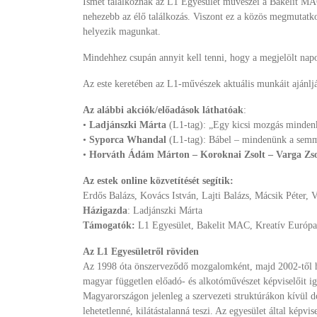
Ismét találkoznak az L1 Egyesület művészei a Bakelit MAC
nehezebb az élő találkozás. Viszont ez a közös megmutatk
helyezik magunkat.
Mindehhez csupán annyit kell tenni, hogy a megjelölt napo
Az este keretében az L1-művészek aktuális munkáit ajánljá
Az alábbi akciók/előadások láthatóak
:
•
Ladjánszki Márta
(L1-tag): „Egy kicsi mozgás minden
•
Syporca Whandal
(L1-tag): Bábel – mindenünk a sem
•
Horváth Ádám Márton – Koroknai Zsolt
– Varga Zs
Az estek online közvetítését segítik:
Erdős Balázs, Kovács István, Lajti Balázs, Mácsik Péter, V
Házigazda
: Ladjánszki Márta
Támogatók:
L1 Egyesület, Bakelit MAC, Kreatív Euró
Az L1 Egyesületről röviden
Az 1998 óta önszerveződő mozgalomként, majd 2002-től hi
magyar független előadó- és alkotóművészet képviselőit ig
Magyarországon jelenleg a szervezeti struktúrákon kívül 
lehetetlenné, kilátástalanná teszi. Az egyesület által kép