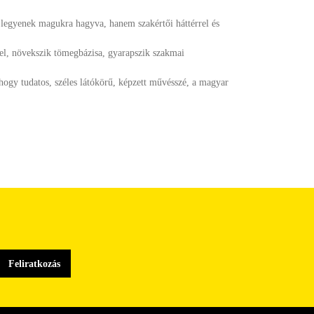
 legyenek magukra hagyva, hanem szakértői háttérrel és
kel, növekszik tömegbázisa, gyarapszik szakmai
hogy tudatos, széles látókörű, képzett művésszé, a magyar