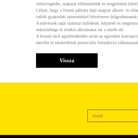
vérkeringésbe, szakmai előmenetelük és megjelenési lehető
Céljuk, hogy a frissen pályára lépő magyar alkotó- és el
valódi gyakorlati ismeretekkel felvértezve dolgozhassana
A művészek saját szakmai fejlődését, képzését és megmutat
sokszínűsége és értékes alkotásokat tár a nézők elé.
A hosszú távú együttműködés során az egyesület koncepcióz
táncélet és társterületek potenciális formálóivá válhassanak
Vissza