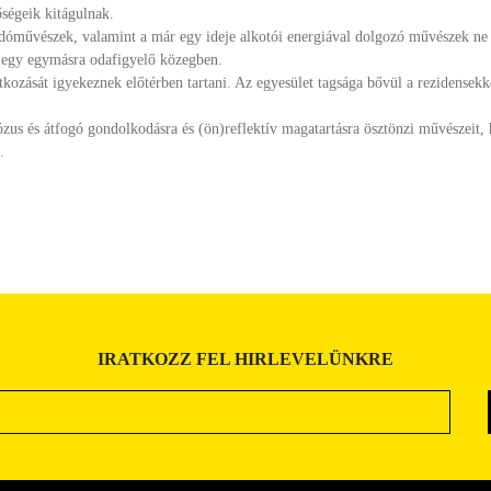
ségeik kitágulnak.
őadóművészek, valamint a már egy ideje alkotói energiával dolgozó művészek ne
k egy egymásra odafigyelő közegben.
kozását igyekeznek előtérben tartani. Az egyesület tagsága bővül a rezidensek
us és átfogó gondolkodásra és (ön)reflektív magatartásra ösztönzi művészeit, 
.
IRATKOZZ FEL HIRLEVELÜNKRE