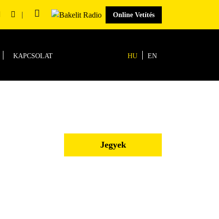
|
Online Vetítés
KAPCSOLAT
HU
EN
Jegyek