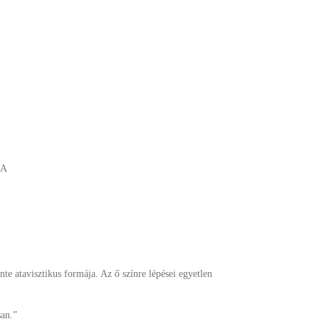
KA
e atavisztikus formája. Az ő színre lépései egyetlen
san.”