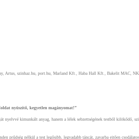
 Artus, szinhaz.hu, port.hu, Marland Kft., Haba Hall Kft., Bakelit MAC, N
 Holdat nyüszítő, kegyetlen magányomat!”
 nyelvvé kimunkált anyag, hanem a lélek sebzettségének testből kilökődő, szint
den prűdség nélkül a test legősibb, legvadabb táncát, zavarba ejtően csodálato