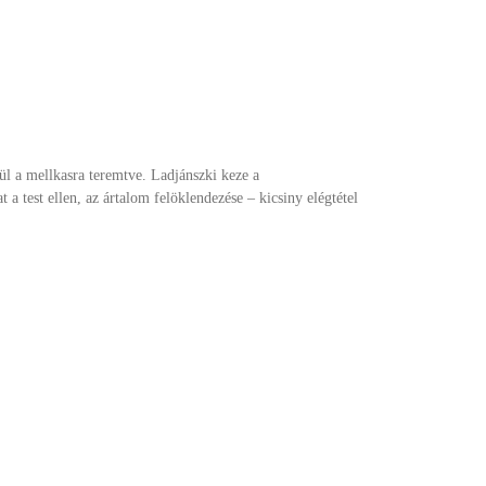
nül a mellkasra teremtve. Ladjánszki keze a
a test ellen, az ártalom felöklendezése – kicsiny elégtétel