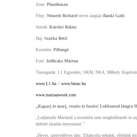
Zene:
Plastikman
Fény:
Németh Richárd
tervei alapján
Bánki Gabi
Smink:
Károlyi Balázs
Haj:
Szarka Betti
Kosztüm:
Pillangó
Fotó:
Jedlicska Márton
Támogatók: L1 Egyesület, OKM, NKA, Műhely Alapítvány,
www.L1.hu
//
www.bmac.hu
www.martaatwork.com
„Kaparj és marj, veszíts és feszíts! Lobbantsd lángra
„Ladjánszki Mártánál a mozdulat nem meghódítandó és saját
dühödt lázadás lenyomatai.”
„Heves, szenvedélyes tánc. Eltáncolja nekünk, előttünk min