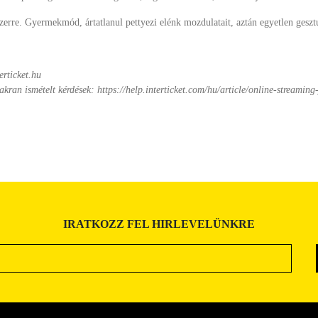
szerre. Gyermekmód, ártatlanul pettyezi elénk mozdulatait, aztán egyetlen gesztu
erticket.hu
akran ismételt kérdések: https://help.interticket.com/hu/article/online-streamin
IRATKOZZ FEL HIRLEVELÜNKRE