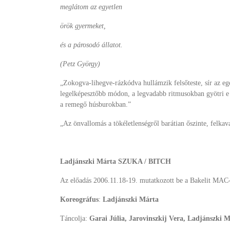
meglátom az egyetlen
örök gyermeket,
és a párosodó állatot.
(Petz György)
„Zokogva-lihegve-rázkódva hullámzik felsőteste, sír az egé
legelképesztőbb módon, a legvadabb ritmusokban gyötri e me
a remegő húsburokban.”
„Az önvallomás a tökéletlenségről barátian őszinte, felka
Ladjánszki Márta SZUKA / BITCH
Az előadás 2006.11.18-19. mutatkozott be a Bakelit MAC
Koreográfus
:
Ladjánszki Márta
Táncolja:
Garai Júlia, Jarovinszkij Vera, Ladjánszki 