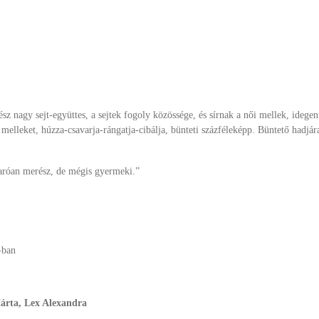
sz nagy sejt-együttes, a sejtek fogoly közössége, és sírnak a női mellek, idege
lleket, húzza-csavarja-rángatja-cibálja, bünteti százféleképp. Büntető hadjárat 
varóan merész, de mégis gyermeki.”
-ban
Márta, Lex Alexandra