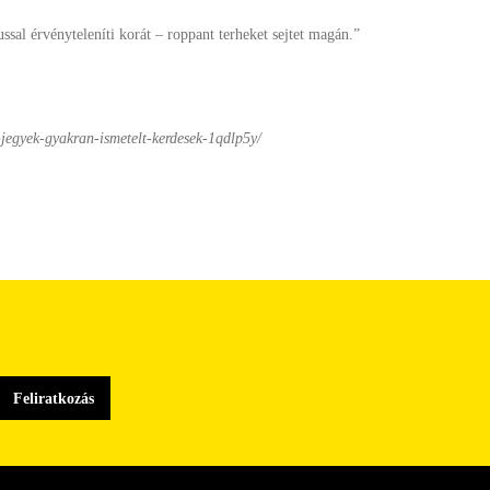
ssal érvényteleníti korát – roppant terheket sejtet magán.”
g-jegyek-gyakran-ismetelt-kerdesek-1qdlp5y/