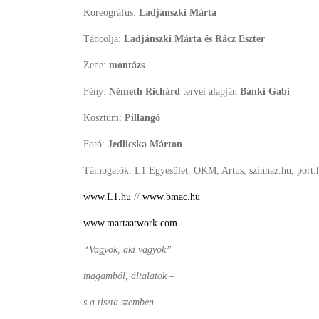
Koreográfus:
Ladjánszki Márta
Táncolja:
Ladjánszki Márta és Rácz Eszter
Zene:
montázs
Fény:
Németh Richárd
tervei alapján
Bánki Gabi
Kosztüm:
Pillangó
Fotó:
Jedlicska Márton
Támogatók: L1 Egyesület, OKM, Artus, szinhaz.hu, port.
www.L1.hu
//
www.bmac.hu
www.martaatwork.com
“Vagyok, aki vagyok”
magamból, általatok –
s a tiszta szemben