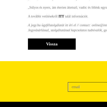
„Súlyos és nyers, ám éterien áttetsző, vadóc és félénk egy
A további vetítésekről
ITT
talál információt.
A jegy.hu ügyfélszolgálatát itt éri el // contact: online@int
Jegyvásárlással, szolgáltatással kapcsolatos tudnivalók, gy
Vissza