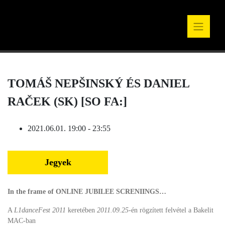
TOMÁŠ NEPŠINSKÝ ÉS DANIEL
RAČEK (SK) [SO FA:]
2021.06.01. 19:00 - 23:55
Jegyek
In the frame of ONLINE JUBILEE SCRENIINGS…
A
L1danceFest 2011
keretében
2011.09.25
-én rögzített felvétel a Bakelit
MAC-ban