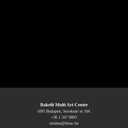
Bakelit Multi Art Center
1095 Budapest, Soroksári út 164.
+36 1 347 0803
szinhaz@bmac.hu