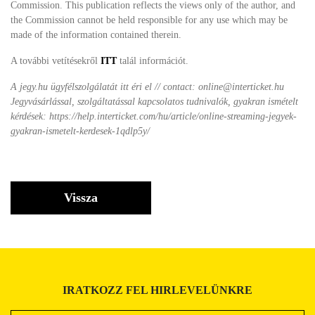
Commission. This publication reflects the views only of the author, and
the Commission cannot be held responsible for any use which may be
made of the information contained therein.
A további vetítésekről
ITT
talál információt.
A jegy.hu ügyfélszolgálatát itt éri el // contact: online@interticket.hu
Jegyvásárlással, szolgáltatással kapcsolatos tudnivalók, gyakran ismételt
kérdések: https://help.interticket.com/hu/article/online-streaming-jegyek-
gyakran-ismetelt-kerdesek-1qdlp5y/
Vissza
IRATKOZZ FEL HIRLEVELÜNKRE