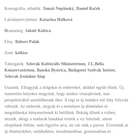
Koreográfia, előadók:
Tomáš Nepšinský, Daniel Raček
Látványterv/jelmez:
Katarína Holková
D
ramaturg:
Jakub Kubica
Fény:
Róbert Polák
Zene:
kollázs
Támogatók:
Szlovák Kultúrális Minisztérium, J.L.Bella
Konzervatórium, Banská Bystrica, Budapesti Szolvák Intézet,
Szlovák Irodalmi Alap
Utazunk. Elhagyjuk a dolgokat és embereket, akikkel együtt élünk. Új,
ismeretlen helyekre megyünk, hogy amikor visszajövünk, más
perspektívából szemlélhessük őket. A régi és új énünkre eső fény folyvást
változik. Az emberek, tárgyak és a természet új döntéseket és
megoldásokat kényszerítenek ki belőlünk. Bokáig állunk a vízben,
nézzük, ahogy a madarak hasukkal érintik a víz felszínét, amint
elrepülnek fölötte, nem figyelve arra, mi vár ránk a parton. Elveszünk az
új élményekben, emlékekben, mozdulatokban, gesztusokban és