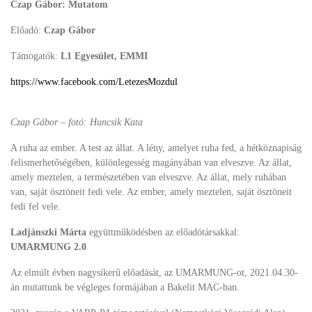
Czap Gábor: Mutatom
Előadó:
Czap Gábor
Támogatók:
L1 Egyesület, EMMI
https://www.facebook.com/LetezesMozdul
Czap Gábor – fotó: Huncsik Kata
A ruha az ember. A test az állat. A lény, amelyet ruha fed, a hétköznapiság
felismerhetőségében, különlegesség magányában van elveszve. Az állat,
amely meztelen, a természetében van elveszve. Az állat, mely ruhában
van, saját ösztöneit fedi vele. Az ember, amely meztelen, saját ösztöneit
fedi fel vele.
Ladjánszki Márta
együttműködésben az előadótársakkal:
UMARMUNG 2.0
Az elmúlt évben nagysikerű előadását, az UMARMUNG-ot, 2021.04.30-
án mutattunk be végleges formájában a Bakelit MAC-ban.