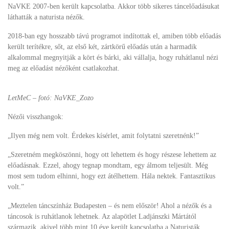
NaVKE 2007-ben került kapcsolatba. Akkor több sikeres táncelőadásukat
láthatták a naturista nézők.
2018-ban egy hosszabb távú programot indítottak el, amiben több előadás
került terítékre, sőt, az első két, zártkörű előadás után a harmadik
alkalommal megnyitják a kört és bárki, aki vállalja, hogy ruhátlanul nézi
meg az előadást nézőként csatlakozhat.
LetMeC – fotó: NaVKE_Zozo
Nézői visszhangok:
„Ilyen még nem volt. Érdekes kísérlet, amit folytatni szeretnénk!”
„Szeretném megköszönni, hogy ott lehettem és hogy részese lehettem az
előadásnak. Ezzel, ahogy tegnap mondtam, egy álmom teljesült. Még
most sem tudom elhinni, hogy ezt átélhettem. Hála nektek. Fantasztikus
volt.”
„Meztelen táncszínház Budapesten – és nem először! Ahol a nézők és a
táncosok is ruhátlanok lehetnek. Az alapötlet Ladjánszki Mártától
származik, akivel több mint 10 éve került kapcsolatba a Naturisták