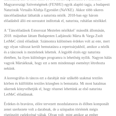
Magyarországi Szövetségének (FENHU) egyik alapító tagja, a budapesti
Naturisták Virtuális Klubja Egyesület (NaVKE). Akkor több sikeres
táncelőadásukat láthatták a naturista nézők. 2018-ban egy három
előadásból álló est-sorozatot indítottak el, naturista, ruhátlan nézőkkel.
A ‘Táncelőadások Estsorozat Meztelen nézőkkel’ második állomásán,
2018. májusban láttam Budapesten Ladjánszki Márta & Varga Zsolt
LetMeC című előadását. Számomra különösen érdekes volt az este, mert
egy olyan változat került bemutatásra a repertoárjukból, amikor a nézők
és a táncosok is meztelenek lehettek. A legjobb érzés egy naturista
életében, ha ilyen különleges programra is lehetőség nyílik. Nagyon hálás
vagyok Mártáéknak, hogy ezt a nem mindennapi eseményt létrehozta
nekünk.
A koreográfus és táncos ezt a darabját már szűkebb szakmai textiles
körben és külföldön textiles közegben is bemutatta. Mi most hatalmas
sikernek könyvelhetjük el, hogy részesei lehettünk az első naturista
LetMeC előadásnak.
Érdekes és bravúros, előre tervezett mozdulatsoros és élőben komponált
zenei szerkezete volt a darabnak, de a színpadon történtek mégis
rögtönzött cselekvéssé váltak. Olyan volt, mint amikor az ember