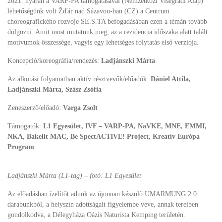
2021. nyarán a VARP-PA támogatásával (Nemzetközi Visegrádi Alap)
lehetőségünk volt Žďár nad Sázavou-ban (CZ) a Centrum
choreografického rozvoje SE.S.TA befogadásában ezen a témán tovább
dolgozni. Amit most mutatunk meg, az a rezidencia időszaka alatt talált
motívumok összessége, vagyis egy lehetséges folytatás első verziója.
Koncepció/koreográfia/rendezés:
Ladjánszki Márta
Az alkotási folyamatban aktív résztvevők/előadók:
Dániel Attila,
Ladjánszki Márta, Szász Zsófia
Zeneszerző/előadó:
Varga Zsolt
Támogatók:
L1 Egyesület, IVF – VARP-PA, NaVKE, MNE, EMMI,
NKA, Bakelit MAC, Be SpectACTIVE! Project, Kreatív Európa
Program
Ladjánszki Márta (L1-tag) – fotó: L1 Egyesület
Az előadásban ízelítőt adunk az újonnan készülő UMARMUNG 2.0
darabunkból, a helyszín adottságait figyelembe véve, annak tereiben
gondolkodva, a Délegyháza Oázis Naturista Kemping területén.