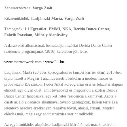
Zeneszerző/zene:
Varga Zsolt
Közreműködők:
Ladjánszki Márta, Varga Zsolt
Támogatók:
L1 Egyesület, EMMI, NKA, Derida Dance Center,
Fabrik Potsdam, Műhely Alapítvány
A darab első állomásának bemutatója a szófiai Derida Dance Center
rezidencia programjának (2016) keretében jött létre.
www.martaatwork.com
/
www.L1.hu
Ladjánszki Márta (20 éves koreográfusi és táncosi karrier után) 2015-ben
diplomázott a Magyar Táncművészeti Főiskolán a modern táncos és
próbavezető BA szakon. Fodor Antal koreográfiai órái és feladatai alapján
elindult egy olyan ötlet, amit továbbvitt és megosztott a szófiai Derida
Dance Center táncosaival egy két hetes rezidencia alkalmával. Azóta a
darab az élő előadások alkalmával tovább gazdagodik, hiszen térre és a
jelenlévő nézőkre érzékenyen reagálva bővül, alakul, frissül. Minden
előadás más, mégis egy adott struktúra szerint működik.
Az együttműködés alapötlete Ladjánszki Mártától származik, akivel a