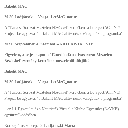
Bakelit MAC
20.30 Ladjánszki – Varga: LetMeC_natur
A ‘Táncest Sorozat Meztelen Nézőkkel’ keretében, a Be SpectACTIVE!
Project-be ágyazva, ‘a Bakelit MAC aktív nézői válogatták a programba’.
2021. Szeptember 4. Szombat – NATURISTA
ESTE
Figyelem, a teljes napot a ‘Táncelőadások Estsorozat Meztelen
Nézőkkel’ esemény keretében meztelenül töltjük!
Bakelit MAC
20.30 Ladjánszki – Varga: LetMeC_natur
A ‘Táncest Sorozat Meztelen Nézőkkel’ keretében, a Be SpectACTIVE!
Project-be ágyazva, ‘a Bakelit MAC aktív nézői válogatták a programba’.
– az L1 Egyesület és a Naturisták Virtuális Klubja Egyesület (NaVKE)
együttműködésében –
Koreográfus/koncepció:
Ladjánszki Márta