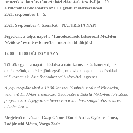
nemzetközi kortárs táncszínházi előadások fesztiválja – 20.
alkalommal Budapesten az L1 Egyesület szervezésében
2021. szeptember 1 – 5.
2021. Szeptember 4. Szombat – NATURISTA NAP!
Figyelem, a teljes napot a ‘Táncelőadások Estsorozat Meztelen
Nézőkkel’ esemény keretében meztelenül töltjük!
12.00 – 18.00 DÉLEGYHÁZA
Töltsük együtt a napot – hódolva a naturizmusnak és ismerkedjünk,
emlékezzünk, elmélkedjünk együtt; miközben pop-up előadásokkal
találkozhatunk. Az előadásokon való részvétel ingyenes.
A jegy megváltásával a 10.00-kor induló minibusszal tud közlekedni,
valamint 19.00-kor visszahozza Budapestre a Bakelit MAC-ban folytatódó
programokra. A jegyárban benne van a minibusz szolgáltatás és az esti
előadás ára is.
Megjelenő művészek:
Czap Gábor, Dániel Attila, Györke Tímea,
Ladjánszki Márta, Varga Zsolt