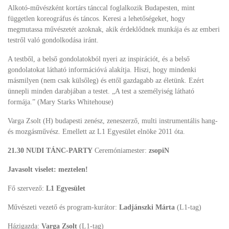
Alkotó-művészként kortárs tánccal foglalkozik Budapesten, mint
független koreográfus és táncos. Keresi a lehetőségeket, hogy
megmutassa művészetét azoknak, akik érdeklődnek munkája és az emberi
testről való gondolkodása iránt.
A testből, a belső gondolatokból nyeri az inspirációt, és a belső
gondolatokat látható információvá alakítja. Hiszi, hogy mindenki
másmilyen (nem csak külsőleg) és ettől gazdagabb az életünk. Ezért
ünnepli minden darabjában a testet. „A test a személyiség látható
formája.” (Mary Starks Whitehouse)
Varga Zsolt (H) budapesti zenész, zeneszerző, multi instrumentális hang-
és mozgásművész. Emellett az L1 Egyesület elnöke 2011 óta.
21.30 NUDI TÁNC-PARTY
Ceremóniamester:
zsopiN
Javasolt viselet: meztelen!
Fő szervező:
L1 Egyesület
Művészeti vezető és program-kurátor:
Ladjánszki Márta
(L1-tag)
Házigazda:
Varga Zsolt
(L1-tag)