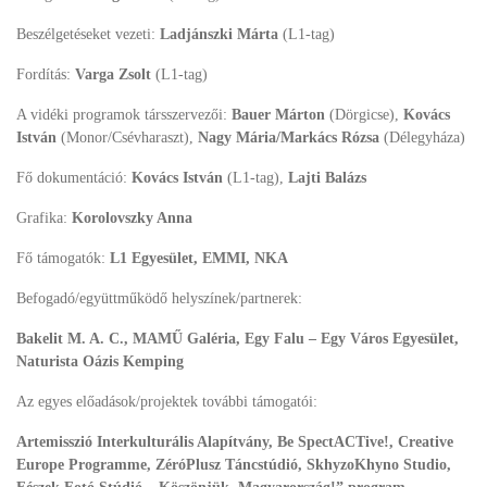
Beszélgetéseket vezeti:
Ladjánszki Márta
(L1-tag)
Fordítás:
Varga Zsolt
(L1-tag)
A vidéki programok társszervezői:
Bauer Márton
(Dörgicse),
Kovács
István
(Monor/Csévharaszt),
Nagy Mária/Markács Rózsa
(Délegyháza)
Fő dokumentáció:
Kovács István
(L1-tag),
Lajti Balázs
Grafika:
Korolovszky Anna
Fő támogatók:
L1 Egyesület, EMMI, NKA
Befogadó/együttműködő helyszínek/partnerek:
Bakelit M. A. C., MAMŰ Galéria, Egy Falu – Egy Város Egyesület,
Naturista Oázis Kemping
Az egyes előadások/projektek további támogatói:
Artemisszió Interkulturális Alapítvány, Be SpectACTive!, Creative
Europe Programme, ZéróPlusz Táncstúdió, SkhyzoKhyno Studio,