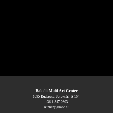
Bakelit Multi Art Center
1095 Budapest, Soroksári út 164.
+36 1 347 0803
szinhaz@bmac.hu