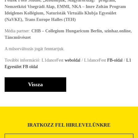
Fészek Fotó Stúdió, „Köszönjük, Magyarország!” program,
Nemzetközi Visegrádi Alap, EMMI, NKA – Imre Zoltán Program
Ideiglenes Kollégium, Naturisták Virtuális Klubja Egyesület
(NaVKE), Trans Europe Halles (TEH)
Média partner:
CHB – Collegium Hungaricum Berlin, szinhaz.online,
Táncművészet
A műsorváltozás jogát fenntartjuk.
További információ: L1danceFest
weboldal
/ L1danceFest
FB-oldal
/
L1
Egyesület FB oldal
Vissza
IRATKOZZ FEL HIRLEVELÜNKRE