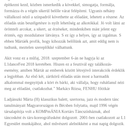
építkezni kezd, közben ismerkedik a kövekkel, simogatja, formálja,
formázza és a végén sikerül belőle várat felépíteni. Ugyanis néhány
vállalkozó néző a színpadról követhette az előadást, lehetett a részese. Az
előadás után beszélgetésre is nyílt lehetőség az alkotókkal. Jó volt látni az
örömteli arcokat, a sikert, az érzéseket, mindenkiben mást jelent egy
érintés, egy mozdulatsor látványa. S ez így a helyes, így az izgalmas. S
ebben Mártáék profik, hogy kihozzák belőlünk azt, amit eddig nem is
tudtunk, meztelen szereplőkké válhattunk.
Akit vonz ez a műfaj, 2018. szeptember 6-án ne hagyja ki az
L1danceFest 2018 keretében. Hiszen ez a fesztivál egy találkozás-
esemény, amiben Mártát az emberek között létrejövő interakciók érdeklik
a legjobban. Az első két, zártkörű előadás után most a harmadik
alkalommal megnyitjuk a kört és bárki, aki vállalja, hogy ruhátlanul nézi
meg az előadást, csatlakozhat.” Markács Rózsa, FENHU főtitkár
Ladjánszki Márta (H) klasszikus balett, szertorna, jazz és modern tánc
tanulmányait Magyarországon és Bécsben folytatta, majd 1996 végén
társalapítója volt a KOMPmÁNIA Kortárs Táncszínháznak, ahol
táncosként és társ-koreográfusként dolgozott. 2001-ben csatlakozott az L1
Egyesület munkájához, ahol művészeti alelnökként a mai napig dolgozik.